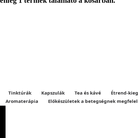
lenleg 1 termék található a kosárban.
Tinktúrák
Kapszulák
Tea és kávé
Étrend-kieg
Aromaterápia
Előkészületek a betegségnek megfele