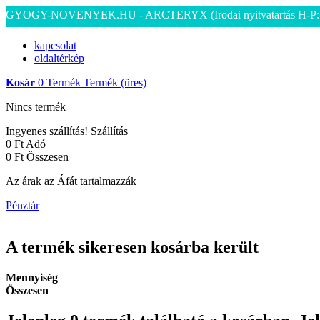
GYOGY-NOVENYEK.HU - ARCTERYX
(Irodai nyitvatartás H-P
kapcsolat
oldaltérkép
Kosár
0
Termék
Termék
(üres)
Nincs termék
Ingyenes szállítás!
Szállítás
0 Ft‎
Adó
0 Ft‎
Összesen
Az árak az Áfát tartalmazzák
Pénztár
A termék sikeresen kosárba került
Mennyiség
Összesen