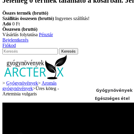
Jelenleg
0
termék található a kosárban.
Je
Összes termék (bruttó)
Szállítás összesen (bruttó)
Ingyenes szállítás!
Adó
0 Ft‎
Összesen (bruttó)
Vásárlás folytatása
Pénztár
Bejelentkezés
Fiókod
Keresés
>
Gyógynövények
>
Aromás
gyógynövények
>
Üres köteg -
Gyógynövények
Artemisia vulgaris
Egészséges étel