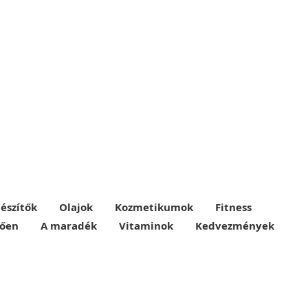
észítők
Olajok
Kozmetikumok
Fitness
lően
A maradék
Vitaminok
Kedvezmények