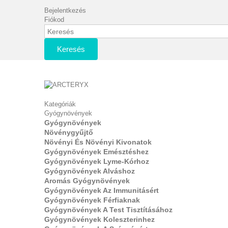
Bejelentkezés
Fiókod
Keresés
Kategóriák
Gyógynövények
Gyógynövények
Növénygyűjtő
Növényi És Növényi Kivonatok
Gyógynövények Emésztéshez
Gyógynövények Lyme-Kórhoz
Gyógynövények Alváshoz
Aromás Gyógynövények
Gyógynövények Az Immunitásért
Gyógynövények Férfiaknak
Gyógynövények A Test Tisztításához
Gyógynövények Koleszterinhez