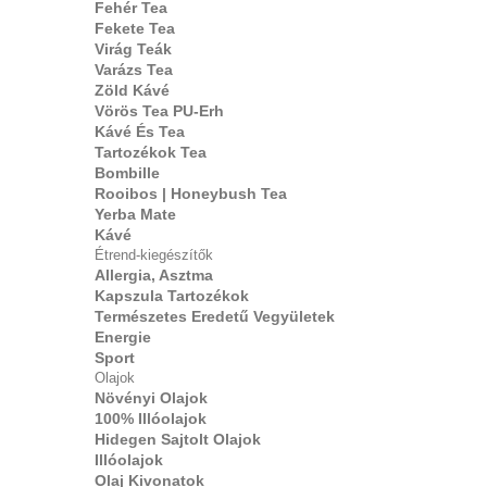
Fehér Tea
Fekete Tea
Virág Teák
Varázs Tea
Zöld Kávé
Vörös Tea PU-Erh
Kávé És Tea
Tartozékok Tea
Bombille
Rooibos | Honeybush Tea
Yerba Mate
Kávé
Étrend-kiegészítők
Allergia, Asztma
Kapszula Tartozékok
Természetes Eredetű Vegyületek
Energie
Sport
Olajok
Növényi Olajok
100% Illóolajok
Hidegen Sajtolt Olajok
Illóolajok
Olaj Kivonatok