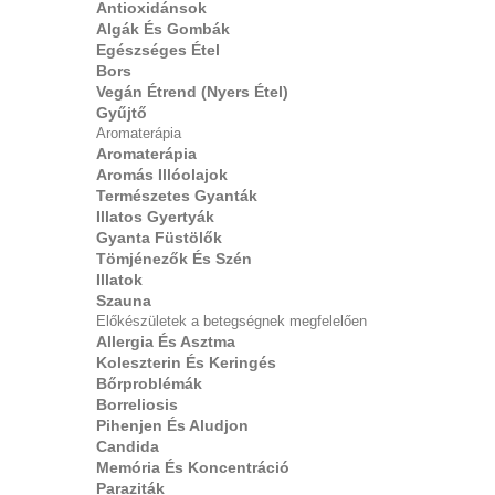
Antioxidánsok
Algák És Gombák
Egészséges Étel
Bors
Vegán Étrend (nyers Étel)
Gyűjtő
Aromaterápia
Aromaterápia
Aromás Illóolajok
Természetes Gyanták
Illatos Gyertyák
Gyanta Füstölők
Tömjénezők És Szén
Illatok
Szauna
Előkészületek a betegségnek megfelelően
Allergia És Asztma
Koleszterin És Keringés
Bőrproblémák
Borreliosis
Pihenjen És Aludjon
Candida
Memória És Koncentráció
Paraziták