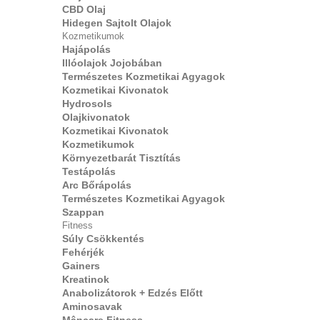
CBD Olaj
Hidegen Sajtolt Olajok
Kozmetikumok
Hajápolás
Illóolajok Jojobában
Természetes Kozmetikai Agyagok
Kozmetikai Kivonatok
Hydrosols
Olajkivonatok
Kozmetikai Kivonatok
Kozmetikumok
Környezetbarát Tisztítás
Testápolás
Arc Bőrápolás
Természetes Kozmetikai Agyagok
Szappan
Fitness
Súly Csökkentés
Fehérjék
Gainers
Kreatinok
Anabolizátorok + Edzés Előtt
Aminosavak