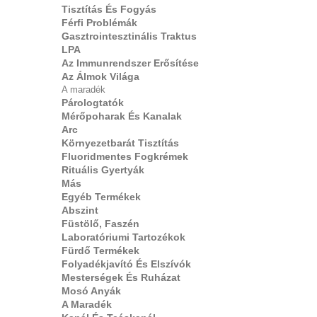
Tisztítás És Fogyás
Férfi Problémák
Gasztrointesztinális Traktus
LPA
Az Immunrendszer Erősítése
Az Álmok Világa
A maradék
Párologtatók
Mérőpoharak És Kanalak
Arc
Környezetbarát Tisztítás
Fluoridmentes Fogkrémek
Rituális Gyertyák
Más
Egyéb Termékek
Abszint
Füstölő, Faszén
Laboratóriumi Tartozékok
Fürdő Termékek
Folyadékjavító És Elszívók
Mesterségek És Ruházat
Mosó Anyák
A Maradék