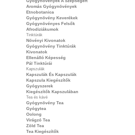
Gyógynövények A Szépségért
Aromás Gyógynövények
Etnobotanica
Gyógynövény Keverékek
Gyógynövényes Felsők
Afrodiziákumok
Tinktúrák
Növényi Kivonatok
Gyógynövény Tinktúrák
Kivonatok
Ellenálló Képesség
Pál Tinktúrái
Kapszulák
Kapszulák És Kapszulák
Kapszula Kiegészítők
Gyógyszerek
Kiegészítők Kapszulában
Tea és kávé
Gyógynövény Tea
Gyógytea
Oolong
Virágzó Tea
Zöld Tea
Tea Kiegészítők