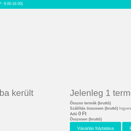
P: 9:00-16:00)
ba került
Jelenleg 1 term
Összes termék (bruttó)
Szállítás összesen (bruttó)
Ingyene
0 Ft‎
Adó
Összesen (bruttó)
Vásárlás folytatása