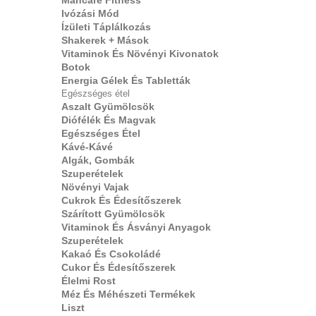
Mâncare Fitness
Ivózási Mód
Ízületi Táplálkozás
Shakerek + Mások
Vitaminok És Növényi Kivonatok
Botok
Energia Gélek És Tabletták
Egészséges étel
Aszalt Gyümölcsök
Diófélék És Magvak
Egészséges Étel
Kávé-Kávé
Algák, Gombák
Szuperételek
Növényi Vajak
Cukrok És Édesítőszerek
Szárított Gyümölcsök
Vitaminok És Ásványi Anyagok
Szuperételek
Kakaó És Csokoládé
Cukor És Édesítőszerek
Élelmi Rost
Méz És Méhészeti Termékek
Liszt