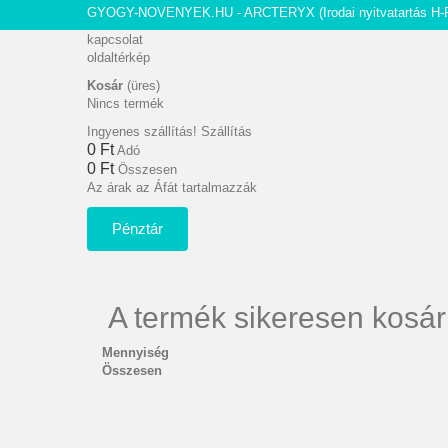
GYOGY-NOVENYEK.HU - ARCTERYX
(Irodai nyitvatartás H-
kapcsolat
oldaltérkép
Kosár
(üres)
Nincs termék
Ingyenes szállítás!
Szállítás
0 Ft‎
Adó
0 Ft‎
Összesen
Az árak az Áfát tartalmazzák
Pénztár
A termék sikeresen kosár
Mennyiség
Összesen