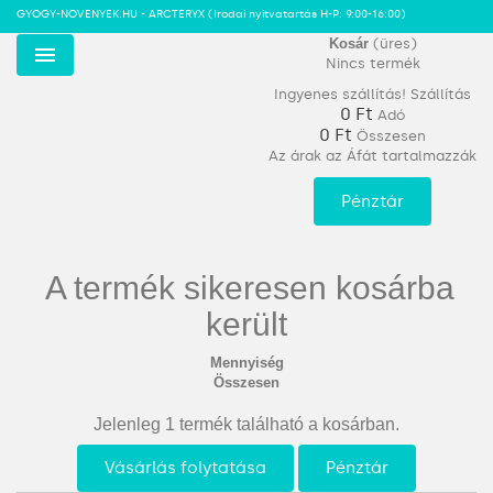
GYOGY-NOVENYEK.HU - ARCTERYX
(Irodai nyitvatartás H-P: 9:00-16:00)
Kosár
(üres)
Nincs termék
Menu
Ingyenes szállítás!
Szállítás
0 Ft‎
Adó
0 Ft‎
Összesen
Az árak az Áfát tartalmazzák
Pénztár
A termék sikeresen kosárba
került
Mennyiség
Összesen
Jelenleg 1 termék található a kosárban.
Vásárlás folytatása
Pénztár