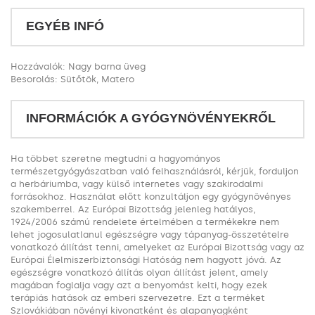
EGYÉB INFÓ
Hozzávalók: Nagy barna üveg
Besorolás: Sütőtök, Matero
INFORMÁCIÓK A GYÓGYNÖVÉNYEKRŐL
Ha többet szeretne megtudni a hagyományos
természetgyógyászatban való felhasználásról, kérjük, forduljon
a herbáriumba, vagy külső internetes vagy szakirodalmi
forrásokhoz. Használat előtt konzultáljon egy gyógynövényes
szakemberrel. Az Európai Bizottság jelenleg hatályos,
1924/2006 számú rendelete értelmében a termékekre nem
lehet jogosulatlanul egészségre vagy tápanyag-összetételre
vonatkozó állítást tenni, amelyeket az Európai Bizottság vagy az
Európai Élelmiszerbiztonsági Hatóság nem hagyott jóvá. Az
egészségre vonatkozó állítás olyan állítást jelent, amely
magában foglalja vagy azt a benyomást kelti, hogy ezek
terápiás hatások az emberi szervezetre. Ezt a terméket
Szlovákiában növényi kivonatként és alapanyagként