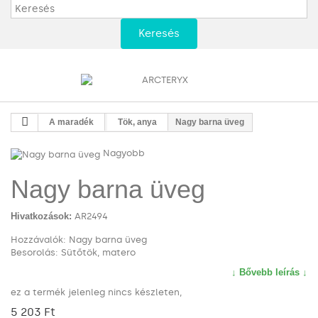
Keresés
A maradék
Tök, anya
Nagy barna üveg
Nagyobb
Nagy barna üveg
Hivatkozások:
AR2494
Hozzávalók: Nagy barna üveg
Besorolás: Sütőtök, matero
↓ Bővebb leírás ↓
ez a termék jelenleg nincs készleten,
5 203 Ft‎