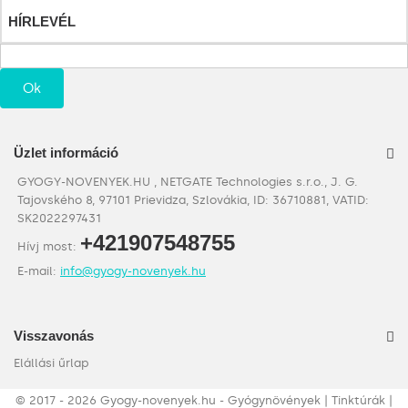
HÍRLEVÉL
Ok
Üzlet információ
GYOGY-NOVENYEK.HU , NETGATE Technologies s.r.o., J. G.
Tajovského 8, 97101 Prievidza, Szlovákia, ID: 36710881, VATID:
SK2022297431
+421907548755
Hívj most:
E-mail:
info@gyogy-novenyek.hu
Visszavonás
Elállási űrlap
©
2017 - 2026
Gyogy-novenyek.hu - Gyógynövények | Tinktúrák |