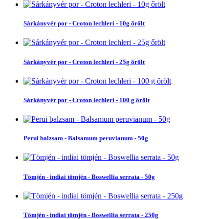
Sárkányvér por - Croton lechleri - 10g őrölt
Sárkányvér por - Croton lechleri - 25g őrölt
Sárkányvér por - Croton lechleri - 100 g őrölt
Perui balzsam - Balsamum peruvianum - 50g
Tömjén - indiai tömjén - Boswellia serrata - 50g
Tömjén - indiai tömjén - Boswellia serrata - 250g