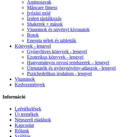
Aminosavak
Mâncare fitness
Ivózási mód
Ízületi táplálkozás
Shakerek + mások
Vitaminok és növényi kivonatok
Botok
Energia gélek és tabletták
Könyvek - lengyel
Gyógyfüves könyvek - lengyel
Ezoterikus könyvek - lengyel
Hagyományos orvosi rendszerek – lengyel
Útmutatók és gyógynövény-atlaszok - lengyel
Pszichedelikus irodalom - lengyel
Vitaminok
Kedvezmények
Információ
Leértékelések
Új termékek
Népszerű eladások
Kapcsolat
Rólunk
Szállítás