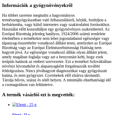
Információk a gyógynövényekről
Ha többet szeretne megtudni a hagyományos
természetgyógyászatban való felhasználásról, kérjük, forduljon a
herbáriumba, vagy külső internetes vagy szakirodalmi forrásokhoz.
Használat előtt konzultáljon egy gyógynövényes szakemberrel. Az
Európai Bizottság jelenleg hatályos, 1924/2006 számú rendelete
értelmében a termékekre nem lehet jogosulatlanul egészségre vagy
tápanyag-összetételre vonatkozó állítást tenni, amelyeket az Európai
Bizottság vagy az Európai Élelmiszerbiztonsági Hatóság nem
hagyott jóvá. Az egészségre vonatkozó állítás olyan állítást jelent,
amely magában foglalja vagy azt a benyomást kelti, hogy ezek
terápiás hatások az emberi szervezetre. Ezt a terméket Szlovákiában
növényi kivonatként és alapanyagként forgalmazzák további
feldolgozásra. Nincs jóváhagyott diagnosztikai vagy gyógyászati
hatása, és nem gyógyszer. Gyermekek elől elzárva tárolandó.
Tárolja hűvös, száraz és sötét helyen. A minimális eltarthatósági idő
a csomagoláson van feltüntetve.
A termék vásárlói ezt is megvették:
Elemi - 25 g