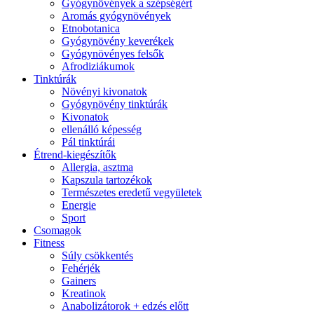
Gyógynövények a szépségért
Aromás gyógynövények
Etnobotanica
Gyógynövény keverékek
Gyógynövényes felsők
Afrodiziákumok
Tinktúrák
Növényi kivonatok
Gyógynövény tinktúrák
Kivonatok
ellenálló képesség
Pál tinktúrái
Étrend-kiegészítők
Allergia, asztma
Kapszula tartozékok
Természetes eredetű vegyületek
Energie
Sport
Csomagok
Fitness
Súly csökkentés
Fehérjék
Gainers
Kreatinok
Anabolizátorok + edzés előtt