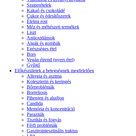
Szuperételek
Kakaó és csokoládé
Cukor és édesítőszerek
Élelmi rost
Méz és méhészeti termékek
Liszt
Antioxidánsok
Algák és gombák
Egészséges étel
Bors
Vegán étrend (nyers étel)
Gyűjtő
Előkészületek a betegségnek megfelelően
Allergia és asztma
Koleszterin és keringés
Bőrproblémák
Borreliosis
Pihenjen és aludjon
Candida
Memória és koncentráció
Paraziták
Tisztítás és fogyás
Férfi problémák
Gasztrointesztinális traktus