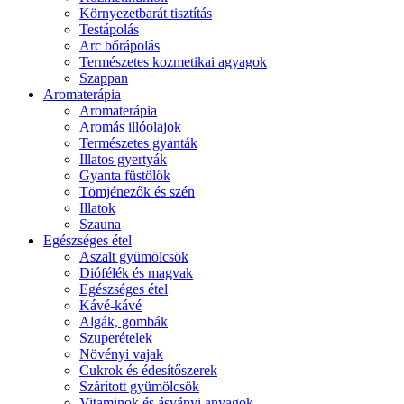
Környezetbarát tisztítás
Testápolás
Arc bőrápolás
Természetes kozmetikai agyagok
Szappan
Aromaterápia
Aromaterápia
Aromás illóolajok
Természetes gyanták
Illatos gyertyák
Gyanta füstölők
Tömjénezők és szén
Illatok
Szauna
Egészséges étel
Aszalt gyümölcsök
Diófélék és magvak
Egészséges étel
Kávé-kávé
Algák, gombák
Szuperételek
Növényi vajak
Cukrok és édesítőszerek
Szárított gyümölcsök
Vitaminok és ásványi anyagok