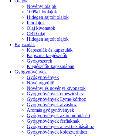
Olajok
Növényi olajok
100% illóolajok
Hidegen sajtolt olajok
Illóolajok
Olaj kivonatok
CBD olaj
Hidegen sajtolt olajok
Kapszulák
Kapszulák és kapszulák
Kapszula kiegészítők
Gyógyszerek
Kiegészítők kapszulában
Gyógynövények
Gyógynövények
Növénygyűjtő
Növényi és növényi kivonatok
Gyógynövények emésztéshez
Gyógynövények Lyme-kórhoz
Gyógynövények alváshoz
Aromás gyógynövények
Gyógynövények az immunitásért
Gyógynövények férfiaknak
Gyógynövények a test tisztításához
Gyógynövények koleszterinhez