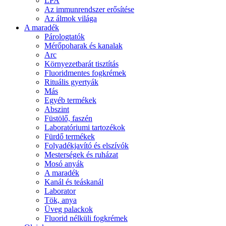
LPA
Az immunrendszer erősítése
Az álmok világa
A maradék
Párologtatók
Mérőpoharak és kanalak
Arc
Környezetbarát tisztítás
Fluoridmentes fogkrémek
Rituális gyertyák
Más
Egyéb termékek
Abszint
Füstölő, faszén
Laboratóriumi tartozékok
Fürdő termékek
Folyadékjavító és elszívók
Mesterségek és ruházat
Mosó anyák
A maradék
Kanál és teáskanál
Laborator
Tök, anya
Üveg palackok
Fluorid nélküli fogkrémek