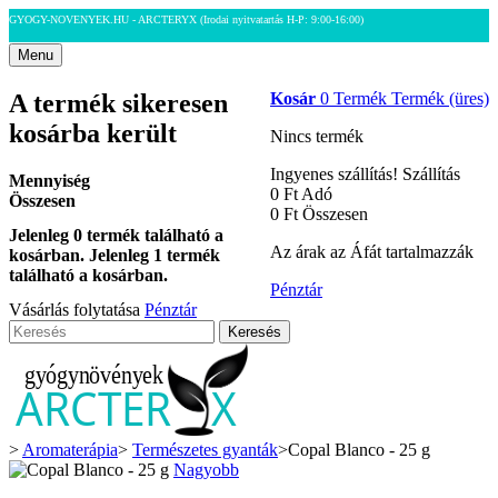
GYOGY-NOVENYEK.HU - ARCTERYX
(Irodai nyitvatartás H-P: 9:00-16:00)
Menu
A termék sikeresen
Kosár
0
Termék
Termék
(üres)
kosárba került
Nincs termék
Ingyenes szállítás!
Szállítás
Mennyiség
0 Ft‎
Adó
Összesen
0 Ft‎
Összesen
Jelenleg
0
termék található a
Az árak az Áfát tartalmazzák
kosárban.
Jelenleg 1 termék
található a kosárban.
Pénztár
Vásárlás folytatása
Pénztár
Keresés
>
Aromaterápia
>
Természetes gyanták
>
Copal Blanco - 25 g
Nagyobb