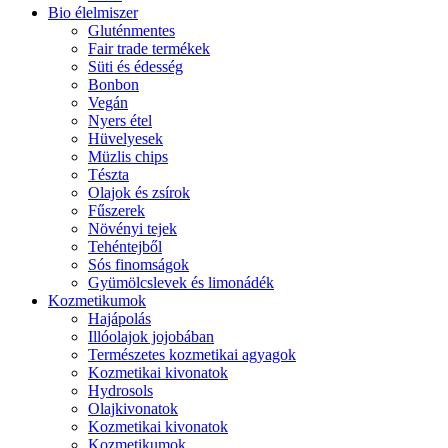
Bio élelmiszer
Gluténmentes
Fair trade termékek
Süti és édesség
Bonbon
Vegán
Nyers étel
Hüvelyesek
Müzlis chips
Tészta
Olajok és zsírok
Fűszerek
Növényi tejek
Tehéntejből
Sós finomságok
Gyümölcslevek és limonádék
Kozmetikumok
Hajápolás
Illóolajok jojobában
Természetes kozmetikai agyagok
Kozmetikai kivonatok
Hydrosols
Olajkivonatok
Kozmetikai kivonatok
Kozmetikumok