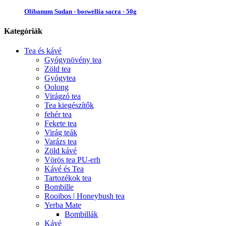
Olibanum Sudan - boswellia sacra - 50g
Kategóriák
Tea és kávé
Gyógynövény tea
Zöld tea
Gyógytea
Oolong
Virágzó tea
Tea kiegészítők
fehér tea
Fekete tea
Virág teák
Varázs tea
Zöld kávé
Vörös tea PU-erh
Kávé és Tea
Tartozékok tea
Bombille
Rooibos | Honeybush tea
Yerba Mate
Bombillák
Kávé