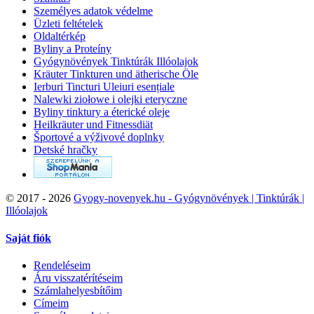
Személyes adatok védelme
Üzleti feltételek
Oldaltérkép
Byliny a Proteíny
Gyógynövények Tinktúrák Illóolajok
Kräuter Tinkturen und ätherische Öle
Ierburi Tincturi Uleiuri esențiale
Nalewki ziołowe i olejki eteryczne
Byliny tinktury a éterické oleje
Heilkräuter und Fitnessdiät
Športové a výživové doplnky
Detské hračky
©
2017 - 2026
Gyogy-novenyek.hu - Gyógynövények | Tinktúrák |
Illóolajok
Saját fiók
Rendeléseim
Áru visszatérítéseim
Számlahelyesbítőim
Címeim