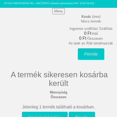
GYOGY-NOVENYEK.HU - ARCTERYX
(Irodai nyitvatartás H-P: 9:00-16:00)
Menu
Kosár
(üres)
Nincs termék
Ingyenes szállítás!
Szállítás
0 Ft‎
Adó
0 Ft‎
Összesen
Az árak az Áfát tartalmazzák
Pénztár
A termék sikeresen kosárba
került
Mennyiség
Összesen
Jelenleg 1 termék található a kosárban.