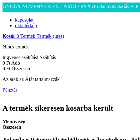
GYOGY-NOVENYEK.HU - ARCTERYX
(Irodai nyitvatartás H-P
kapcsolat
oldaltérkép
Kosár
0
Termék
Termék
(üres)
Nincs termék
Ingyenes szállítás!
Szállítás
0 Ft‎
Adó
0 Ft‎
Összesen
Az árak az Áfát tartalmazzák
Pénztár
A termék sikeresen kosárba került
Mennyiség
Összesen