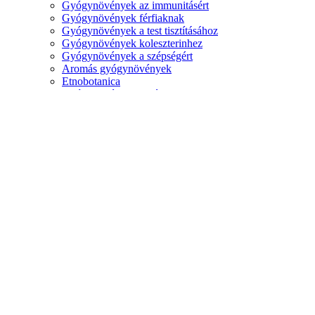
Gyógynövények az immunitásért
Gyógynövények férfiaknak
Gyógynövények a test tisztításához
Gyógynövények koleszterinhez
Gyógynövények a szépségért
Aromás gyógynövények
Etnobotanica
Gyógynövény keverékek
Gyógynövényes felsők
Afrodiziákumok
Tinktúrák
Növényi kivonatok
Gyógynövény tinktúrák
Kivonatok
ellenálló képesség
Pál tinktúrái
Kapszulák
Kapszulák és kapszulák
Kapszula kiegészítők
Gyógyszerek
Kiegészítők kapszulában
Tea és kávé
Gyógynövény tea
Gyógytea
Oolong