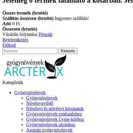
Jelenleg
0
termék található a kosárban.
Je
Összes termék (bruttó)
Szállítás összesen (bruttó)
Ingyenes szállítás!
Adó
0 Ft‎
Összesen (bruttó)
Vásárlás folytatása
Pénztár
Bejelentkezés
Fiókod
Keresés
Kategóriák
Gyógynövények
Gyógynövények
Növénygyűjtő
Növényi és növényi kivonatok
Gyógynövények emésztéshez
Gyógynövények Lyme-kórhoz
Gyógynövények alváshoz
Aromás gyógynövények