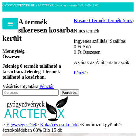
GYOGY-NOVENYEK.HU - ARCTERYX
(Irodai nyitvatartás H-P: 9:00-16:00)
A termék
Kosár
0
Termék
Termék
(üres)
Menu
sikeresen kosárba
Nincs termék
került
Ingyenes szállítás!
Szállítás
0 Ft‎
Adó
Mennyiség
0 Ft‎
Összesen
Összesen
Az árak az Áfát tartalmazzák
Jelenleg
0
termék található a
kosárban.
Jelenleg 1 termék
Pénztár
található a kosárban.
Vásárlás folytatása
Pénztár
Keresés
>
Egészséges étel
>
Kakaó és csokoládé
>
Kandírozott gyömbér
étcsokoládéban 63% Bio 15 db