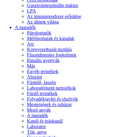
Gasztrointesztinális traktus
LPA
Az immunrendszer erősítése
Az álmok világa
A maradék
Párologtatók
Mérőpoharak és kanalak
Arc
Környezetbarát tisztítás
Fluoridmentes fogkrémek
Rituális gyertyák
Más
Egyéb termékek
Abszint
Füstölő, faszén
Laboratóriumi tartozékok
Fürdő termékek
Folyadékjavító és elszívók
Mesterségek és ruházat
Mosó anyák
A maradék
Kanál és teáskanál
Laborator
Tök, anya