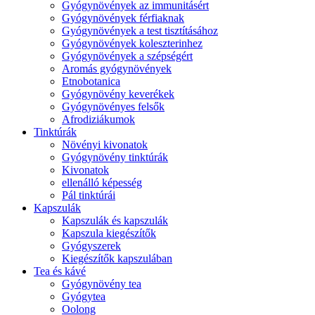
Gyógynövények az immunitásért
Gyógynövények férfiaknak
Gyógynövények a test tisztításához
Gyógynövények koleszterinhez
Gyógynövények a szépségért
Aromás gyógynövények
Etnobotanica
Gyógynövény keverékek
Gyógynövényes felsők
Afrodiziákumok
Tinktúrák
Növényi kivonatok
Gyógynövény tinktúrák
Kivonatok
ellenálló képesség
Pál tinktúrái
Kapszulák
Kapszulák és kapszulák
Kapszula kiegészítők
Gyógyszerek
Kiegészítők kapszulában
Tea és kávé
Gyógynövény tea
Gyógytea
Oolong