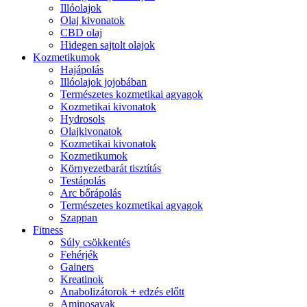
Illóolajok
Olaj kivonatok
CBD olaj
Hidegen sajtolt olajok
Kozmetikumok
Hajápolás
Illóolajok jojobában
Természetes kozmetikai agyagok
Kozmetikai kivonatok
Hydrosols
Olajkivonatok
Kozmetikai kivonatok
Kozmetikumok
Környezetbarát tisztítás
Testápolás
Arc bőrápolás
Természetes kozmetikai agyagok
Szappan
Fitness
Súly csökkentés
Fehérjék
Gainers
Kreatinok
Anabolizátorok + edzés előtt
Aminosavak