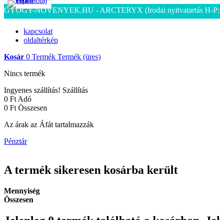
GYOGY-NOVENYEK.HU - ARCTERYX
(Irodai nyitvatartás H-P
kapcsolat
oldaltérkép
Kosár
0
Termék
Termék
(üres)
Nincs termék
Ingyenes szállítás!
Szállítás
0 Ft‎
Adó
0 Ft‎
Összesen
Az árak az Áfát tartalmazzák
Pénztár
A termék sikeresen kosárba került
Mennyiség
Összesen