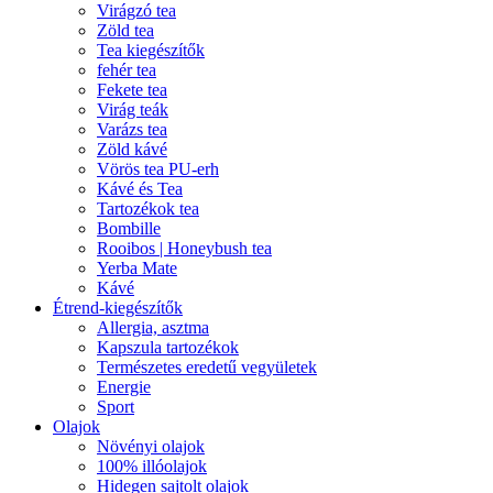
Virágzó tea
Zöld tea
Tea kiegészítők
fehér tea
Fekete tea
Virág teák
Varázs tea
Zöld kávé
Vörös tea PU-erh
Kávé és Tea
Tartozékok tea
Bombille
Rooibos | Honeybush tea
Yerba Mate
Kávé
Étrend-kiegészítők
Allergia, asztma
Kapszula tartozékok
Természetes eredetű vegyületek
Energie
Sport
Olajok
Növényi olajok
100% illóolajok
Hidegen sajtolt olajok