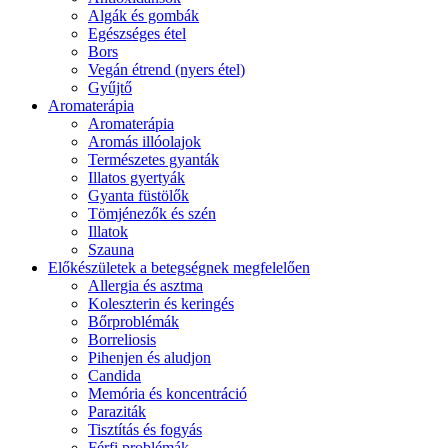
Algák és gombák
Egészséges étel
Bors
Vegán étrend (nyers étel)
Gyűjtő
Aromaterápia
Aromaterápia
Aromás illóolajok
Természetes gyanták
Illatos gyertyák
Gyanta füstölők
Tömjénezők és szén
Illatok
Szauna
Előkészületek a betegségnek megfelelően
Allergia és asztma
Koleszterin és keringés
Bőrproblémák
Borreliosis
Pihenjen és aludjon
Candida
Memória és koncentráció
Paraziták
Tisztítás és fogyás
Férfi problémák