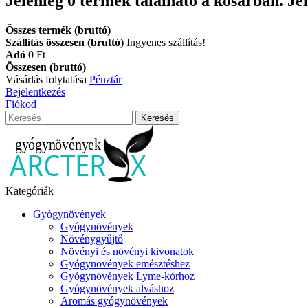
Jelenleg
0
termék található a kosárban.
Je
Összes termék (bruttó)
Szállítás összesen (bruttó)
Ingyenes szállítás!
Adó
0 Ft‎
Összesen (bruttó)
Vásárlás folytatása
Pénztár
Bejelentkezés
Fiókod
Keresés
Kategóriák
Gyógynövények
Gyógynövények
Növénygyűjtő
Növényi és növényi kivonatok
Gyógynövények emésztéshez
Gyógynövények Lyme-kórhoz
Gyógynövények alváshoz
Aromás gyógynövények