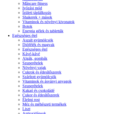
Mâncare fitness
Ivózási mód
Ízületi táplálkozás
Shakerek + mások
Vitaminok és növényi kivonatok
Botok
Energia gélek és tabletták
Egészséges étel
Aszalt gyümölcsök
Diófélék és magvak
Egészséges étel
Kávé-kávé
Algák, gombák
Szuperételek
Növényi vajak
Cukrok és édesítőszerek
Szárított gyümölcsök
Vitaminok és ásványi anyagok
Szuperételek
Kakaó és csokoládé
Cukor és édesítőszerek
Élelmi rost
Méz és méhészeti termékek
Liszt
Antioxidánsok