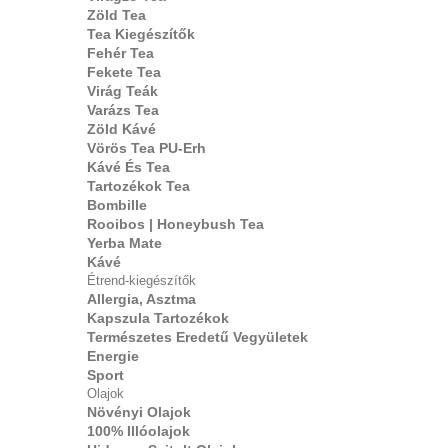
Zöld Tea
Tea Kiegészítők
Fehér Tea
Fekete Tea
Virág Teák
Varázs Tea
Zöld Kávé
Vörös Tea PU-Erh
Kávé És Tea
Tartozékok Tea
Bombille
Rooibos | Honeybush Tea
Yerba Mate
Kávé
Étrend-kiegészítők
Allergia, Asztma
Kapszula Tartozékok
Természetes Eredetű Vegyületek
Energie
Sport
Olajok
Növényi Olajok
100% Illóolajok