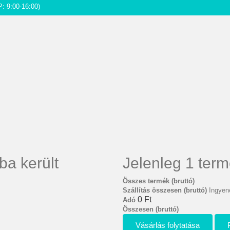
P: 9:00-16:00)
ba került
Jelenleg 1 term
Összes termék (bruttó)
Szállítás összesen (bruttó)
Ingyene
0 Ft‎
Adó
Összesen (bruttó)
Vásárlás folytatása