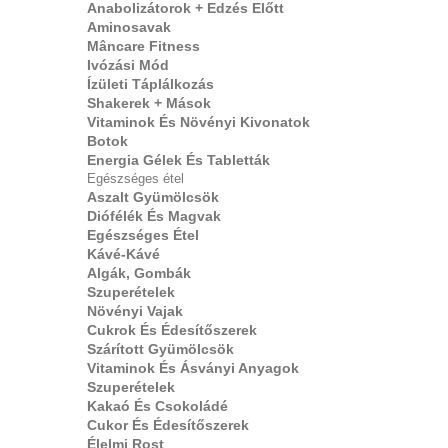
Anabolizátorok + Edzés Előtt
Aminosavak
Mâncare Fitness
Ivózási Mód
Ízületi Táplálkozás
Shakerek + Mások
Vitaminok És Növényi Kivonatok
Botok
Energia Gélek És Tabletták
Egészséges étel
Aszalt Gyümölcsök
Diófélék És Magvak
Egészséges Étel
Kávé-Kávé
Algák, Gombák
Szuperételek
Növényi Vajak
Cukrok És Édesítőszerek
Szárított Gyümölcsök
Vitaminok És Ásványi Anyagok
Szuperételek
Kakaó És Csokoládé
Cukor És Édesítőszerek
Élelmi Rost