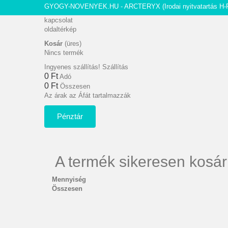
GYOGY-NOVENYEK.HU - ARCTERYX
(Irodai nyitvatartás H-
kapcsolat
oldaltérkép
Kosár
(üres)
Nincs termék
Ingyenes szállítás!
Szállítás
0 Ft‎
Adó
0 Ft‎
Összesen
Az árak az Áfát tartalmazzák
Pénztár
A termék sikeresen kosár
Mennyiség
Összesen