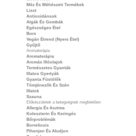
Méz És Méhészeti Termékek
Liszt
Antioxidánsok
Algák És Gombák
Egészséges Étel
Bors
Vegán Étrend (nyers Étel)
Gyűjtő
Aromaterápia
Aromaterápia
Aromás Illóolajok
Természetes Gyanták
Illatos Gyertyák
Gyanta Füstölők
Tömjénezők És Szén
Illatok
Szauna
Előkészületek a betegségnek megfelelően
Allergia És Asztma
Koleszterin És Keringés
Bőrproblémák
Borreliosis
Pihenjen És Aludjon