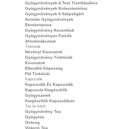
Gyógynövények A Test Tisztításához
Gyógynövények Koleszterinhez
Gyógynövények A Szépségért
Aromás Gyógynövények
Etnobotanica
Gyógynövény Keverékek
Gyógynövényes Felsők
Afrodiziákumok
Tinktúrák
Növényi Kivonatok
Gyógynövény Tinktúrák
Kivonatok
Ellenálló Képesség
Pál Tinktúrái
Kapszulák
Kapszulák És Kapszulák
Kapszula Kiegészítők
Gyógyszerek
Kiegészítők Kapszulában
Tea és kávé
Gyógynövény Tea
Gyógytea
Oolong
Virágzó Tea