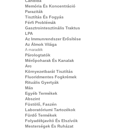
Candida
Memória És Koncentráció
Paraziták
Tisztítás És Fogyás
Férfi Problémák
Gasztrointesztinális Traktus
LPA
Az Immunrendszer Erősítése
Az Álmok Világa
A maradék
Párologtatók
Mérőpoharak És Kanalak
Arc
Környezetbarát Tisztítás
Fluoridmentes Fogkrémek
Rituális Gyertyák
Más
Egyéb Termékek
Abszint
Füstölő, Faszén
Laboratóriumi Tartozékok
Fürdő Termékek
Folyadékjavító És Elszívók
Mesterségek És Ruházat