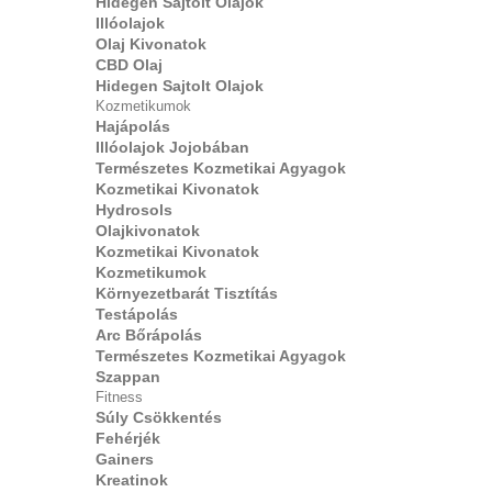
Hidegen Sajtolt Olajok
Illóolajok
Olaj Kivonatok
CBD Olaj
Hidegen Sajtolt Olajok
Kozmetikumok
Hajápolás
Illóolajok Jojobában
Természetes Kozmetikai Agyagok
Kozmetikai Kivonatok
Hydrosols
Olajkivonatok
Kozmetikai Kivonatok
Kozmetikumok
Környezetbarát Tisztítás
Testápolás
Arc Bőrápolás
Természetes Kozmetikai Agyagok
Szappan
Fitness
Súly Csökkentés
Fehérjék
Gainers
Kreatinok