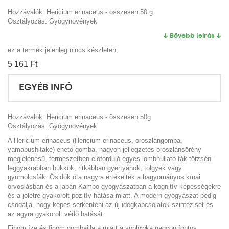
Hozzávalók: Hericium erinaceus - összesen 50 g
Osztályozás: Gyógynövények
↓ Bővebb leírás ↓
ez a termék jelenleg nincs készleten,
5 161 Ft‎
EGYÉB INFÓ
Hozzávalók: Hericium erinaceus - összesen 50g
Osztályozás: Gyógynövények
A Hericium erinaceus (Hericium erinaceus, oroszlángomba,
yamabushitake) ehető gomba, nagyon jellegzetes oroszlánsörény
megjelenésű, természetben előforduló egyes lombhullató fák törzsén -
leggyakrabban bükkök, ritkábban gyertyánok, tölgyek vagy
gyümölcsfák. Ősidők óta nagyra értékelték a hagyományos kínai
orvoslásban és a japán Kampo gyógyászatban a kognitív képességekre
és a jólétre gyakorolt pozitív hatása miatt. A modern gyógyászat pedig
csodálja, hogy képes serkenteni az új idegkapcsolatok szintézisét és
az agyra gyakorolt védő hatását.
Finom íze és finom gombaillata miatt a soplówka nagyon fontos