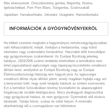
Más elnevezések: Oroszlánsörény gomba, Majomfej, Houtou,
Igelstachelbart, Pom Pom Blanc, Süngomba, Szatírszakáll.
Japánban: Yamabushitake, Jokotake, Usagitake, Harisenbontake.
INFORMÁCIÓK A GYÓGYNÖVÉNYEKRŐL
Ha többet szeretne megtudni a hagyományos természetgyógyászatban
való felhasználásról, kérjük, forduljon a herbáriumba, vagy külső
internetes vagy szakirodalmi forrásokhoz. Használat előtt konzultáljon
egy gyógynövényes szakemberrel. Az Európai Bizottság jelenleg
hatályos, 1924/2006 számú rendelete értelmében a termékekre nem
lehet jogosulatlanul egészségre vagy tápanyag-összetételre vonatkozó
állítást tenni, amelyeket az Európai Bizottság vagy az Európai
Élelmiszerbiztonsági Hatóság nem hagyott jóvá. Az egészségre
vonatkozó állítás olyan állítást jelent, amely magában foglalja vagy azt
a benyomást kelti, hogy ezek terápiás hatások az emberi szervezetre.
Ezt a terméket Szlovákiában növényi kivonatként és alapanyagként
forgalmazzák további feldolgozásra. Nincs jóváhagyott diagnosztikai
vagy gyógyászati hatása, és nem gyógyszer. Gyermekek elől elzárva
tárolandó. Tárolja hűvös, száraz és sötét helyen. A minimális
eltarthatósági idő a csomagoláson van feltüntetve.