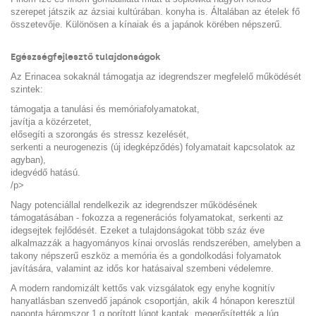
szerepet játszik az ázsiai kultúrában. konyha is. Általában az ételek fő
összetevője. Különösen a kínaiak és a japánok körében népszerű.
Egészségfejlesztő tulajdonságok
Az Erinacea sokaknál támogatja az idegrendszer megfelelő működését
szintek:
támogatja a tanulási és memóriafolyamatokat,
javítja a közérzetet,
elősegíti a szorongás és stressz kezelését,
serkenti a neurogenezis (új idegképződés) folyamatait kapcsolatok az
agyban),
idegvédő hatású.
/p>
Nagy potenciállal rendelkezik az idegrendszer működésének
támogatásában - fokozza a regenerációs folyamatokat, serkenti az
idegsejtek fejlődését. Ezeket a tulajdonságokat több száz éve
alkalmazzák a hagyományos kínai orvoslás rendszerében, amelyben a
takony népszerű eszköz a memória és a gondolkodási folyamatok
javítására, valamint az idős kor hatásaival szembeni védelemre.
A modern randomizált kettős vak vizsgálatok egy enyhe kognitív
hanyatlásban szenvedő japánok csoportján, akik 4 hónapon keresztül
naponta háromszor 1 g porított lúgot kaptak, megerősítették a lúg