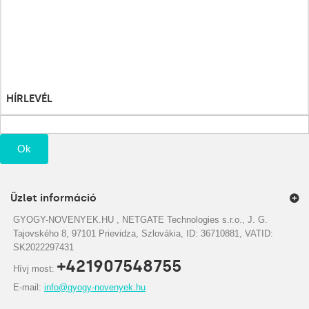
Áru visszatérítéseim
Számlahelyesbítőim
Címeim
Személyes adataim
Kuponjaim
HÍRLEVÉL
Ok
Üzlet információ
GYOGY-NOVENYEK.HU , NETGATE Technologies s.r.o., J. G.
Tajovského 8, 97101 Prievidza, Szlovákia, ID: 36710881, VATID:
SK2022297431
+421907548755
Hívj most:
E-mail:
info@gyogy-novenyek.hu