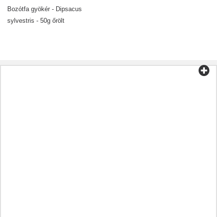
Bozótfa gyökér - Dipsacus
sylvestris - 50g őrölt
Kategóriák
Tea és kávé
Bio élelmiszer
Kozmetikumok
Aromaterápia
Egészséges étel
Előkészületek a betegségnek megfelelően
A maradék
Olajok
Kapszulák
Gyógynövények