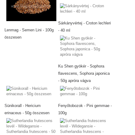
Sárkányvértej - Croton lechleri
Lenmag - Semen Lini - 100g
- 40 ml
összesen
Ku Shen gyökér - Sophora
flavescens, Sophora japonica
- 50g apróra vágva
Sünikorall - Hericium
Fenyőtobozok - Pini gemmae -
erinaceus - 50g összesen
100g