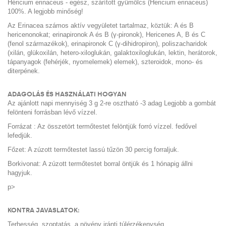
Héricium erinaceus - egész, szárított gyümölcs (Hericium erinaceus)
100%. A legjobb minőség!
Az Erinacea számos aktív vegyületet tartalmaz, köztük: A és B
hericenonokat; erinapironok A és B (γ-pironok), Hericenes A, B és C
(fenol származékok), erinapironok C (γ-dihidropiron), poliszacharidok
(xilán, glükoxilán, hetero-xiloglukán, galaktoxiloglukán, lektin, herátorok,
tápanyagok (fehérjék, nyomelemek) elemek), szteroidok, mono- és
diterpének.
ADAGOLÁS ÉS HASZNÁLATI HOGYAN
Az ajánlott napi mennyiség 3 g 2-re osztható -3 adag Legjobb a gombát
felönteni forrásban lévő vízzel.
Forrázat : Az összetört termőtestet felöntjük forró vízzel. fedővel
lefedjük.
Főzet: A zúzott termőtestet lassú tűzön 30 percig forraljuk.
Borkivonat: A zúzott termőtestet borral öntjük és 1 hónapig állni
hagyjuk.
p>
KONTRA JAVASLATOK:
Terhesség, szoptatás, a növény iránti túlérzékenység.