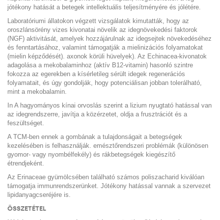
jótékony hatását a betegek intellektuális teljesítményére és jólétére.
Laboratóriumi állatokon végzett vizsgálatok kimutatták, hogy az
oroszlánsörény vizes kivonatai növelik az idegnövekedési faktorok
(NGF) aktivitását, amelyek hozzájárulnak az idegsejtek növekedéséhez
és fenntartásához, valamint támogatják a mielinizációs folyamatokat
(mielin képződését). axonok körüli hüvelyek). Az Echinacea-kivonatok
adagolása a mekobalaminhoz (aktív B12-vitamin) hasonló szintre
fokozza az egerekben a kísérletileg sérült idegek regenerációs
folyamatait, és úgy gondolják, hogy potenciálisan jobban tolerálható,
mint a mekobalamin.
In A hagyományos kínai orvoslás szerint a lizium nyugtató hatással van
az idegrendszerre, javítja a közérzetet, oldja a frusztrációt és a
feszültséget.
A TCM-ben ennek a gombának a tulajdonságait a betegségek
kezelésében is felhasználják. emésztőrendszeri problémák (különösen
gyomor- vagy nyombélfekély) és rákbetegségek kiegészítő
étrendjeként.
Az Erinaceae gyümölcsében található számos poliszacharid kiválóan
támogatja immunrendszerünket. Jótékony hatással vannak a szervezet
lipidanyagcseréjére is.
ÖSSZETÉTEL