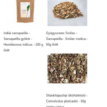
Indiai sarsaparilla -
Gyógyszeres Smilax -
Sarsaparilla gyökér -
Sarsaparilla - Smilax medica -
Hemidesmus indicus - 100 g
50g őrölt
őrölt
Shankhapushpi ökörfarkkóró -
Convulvulus pluricaulis - 50g
apróra vágva