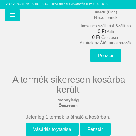
GYOGY-NOVENYEK.HU - ARCTERYX
(Irodai nyitvatartás H-P: 9:00-16:00)
Kosár
(üres)
Nincs termék
Menu
Ingyenes szállítás!
Szállítás
0 Ft‎
Adó
0 Ft‎
Összesen
Az árak az Áfát tartalmazzák
Pénztár
A termék sikeresen kosárba
került
Mennyiség
Összesen
Jelenleg 1 termék található a kosárban.
Vásárlás folytatása
Pénztár