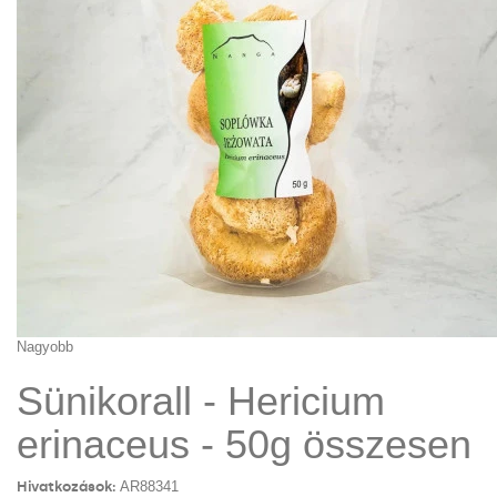
Nagyobb
Sünikorall - Hericium
erinaceus - 50g összesen
Hivatkozások:
AR88341