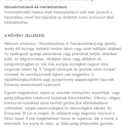
Kölcsönhatások és mellékhatások:
Immunstimuláló hatása miatt transzplantáció után nem javasolt a
használata, mivel hozzájárulhat az átültetett szerv szervezet általi
kilökődéséhez.
A NÖVÉNY JELLEMZŐI
Héricium erinaceus; Oroszlánsörény; A Yamabushitake) egy gomba,
amely élő és/vagy haldokló lombos fákon vagy azok holtfáján található.
Az epebogarat gyenge parazitának vagy protrófnak tartják, általában
bükk- és tölgytörzseken, ritkábban alma- vagy diófákon nő.
Lengyelországban és sok más európai országban nagyon ritka,
szigorúan védett faj. A "lengyel növények és gombák vörös listáján"
szerepel, és veszélyeztetett fajként van megjelölve. A
táplálékkiegészítőként vagy gyógynövény-alapanyagként használt
Erinacea nemesítésből származik.
Egyedi megjelenésű, olykor az oroszlán sörényéhez hasonlítják, vagy
pedig jellegzetes sündisznó tüskéinek köszönhetően. Vékony, világos,
krémszínű tüskékkel sűrűn borított gomba (kor előrehaladtával
sötétednek, sárgás-narancssárgává és okkersárgává válnak). Az
Erinaceae 30 cm-re megnő, és oldalával vagy hagymás részével a
fához tapad. A pép meglehetősen húsos és rugalmas, bár a rostok is
érezhetők. Íze enyhe és édes, az illata pedig kifejezetten gombás.