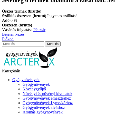
Jelenleg
0
termék található a kosárban.
Je
Összes termék (bruttó)
Szállítás összesen (bruttó)
Ingyenes szállítás!
Adó
0 Ft‎
Összesen (bruttó)
Vásárlás folytatása
Pénztár
Bejelentkezés
Fiókod
Keresés
Kategóriák
Gyógynövények
Gyógynövények
Növénygyűjtő
Növényi és növényi kivonatok
Gyógynövények emésztéshez
Gyógynövények Lyme-kórhoz
Gyógynövények alváshoz
Aromás gyógynövények