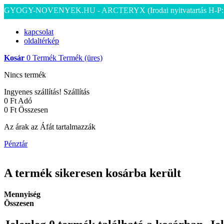
GYOGY-NOVENYEK.HU - ARCTERYX
(Irodai nyitvatartás H-P
kapcsolat
oldaltérkép
Kosár
0
Termék
Termék
(üres)
Nincs termék
Ingyenes szállítás!
Szállítás
0 Ft‎
Adó
0 Ft‎
Összesen
Az árak az Áfát tartalmazzák
Pénztár
A termék sikeresen kosárba került
Mennyiség
Összesen