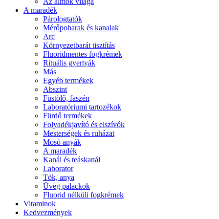
Az álmok világa
A maradék
Párologtatók
Mérőpoharak és kanalak
Arc
Környezetbarát tisztítás
Fluoridmentes fogkrémek
Rituális gyertyák
Más
Egyéb termékek
Abszint
Füstölő, faszén
Laboratóriumi tartozékok
Fürdő termékek
Folyadékjavító és elszívók
Mesterségek és ruházat
Mosó anyák
A maradék
Kanál és teáskanál
Laborator
Tök, anya
Üveg palackok
Fluorid nélküli fogkrémek
Vitaminok
Kedvezmények