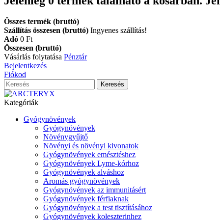
Jelenleg
0
termék található a kosárban.
Je
Összes termék (bruttó)
Szállítás összesen (bruttó)
Ingyenes szállítás!
Adó
0 Ft‎
Összesen (bruttó)
Vásárlás folytatása
Pénztár
Bejelentkezés
Fiókod
Keresés
Kategóriák
Gyógynövények
Gyógynövények
Növénygyűjtő
Növényi és növényi kivonatok
Gyógynövények emésztéshez
Gyógynövények Lyme-kórhoz
Gyógynövények alváshoz
Aromás gyógynövények
Gyógynövények az immunitásért
Gyógynövények férfiaknak
Gyógynövények a test tisztításához
Gyógynövények koleszterinhez