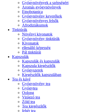
Gyógynövények a szépségért
Aromás gyógynövények
Etnobotanica
Gyógynövény keverékek
Gyógynövényes felsők
Afrodiziákumok
Tinktúrák
Növényi kivonatok
Gyógynövény tinktúrák
Kivonatok
ellenálló képesség
Pál tinktúrái
Kapszulák
Kapszulák és kapszulák
Kapszula kiegészítők
Gyógyszerek
Kiegészítők kapszulában
Tea és kávé
Gyógynövény tea
Gyógytea
Oolong
Virágzó tea
Zöld tea
Tea kiegészítők
fehér tea