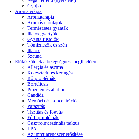
Vegán étrend (nyers étel)
Gyűjtő
Aromaterápia
Aromaterápia
Aromás illóolajok
Természetes gyanták
Illatos gyertyák
Gyanta füstölők
Tömjénezők és szén
Illatok
Szauna
Előkészületek a betegségnek megfelelően
Allergia és asztma
Koleszterin és keringés
Bőrproblémák
Borreliosis
Pihenjen és aludjon
Candida
Memória és koncentráció
Paraziták
Tisztítás és fogyás
Férfi problémák
Gasztrointesztinális traktus
LPA
Az immunrendszer erősítése