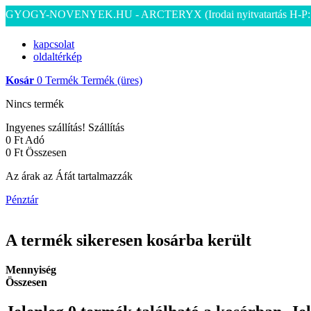
GYOGY-NOVENYEK.HU - ARCTERYX
(Irodai nyitvatartás H-P
kapcsolat
oldaltérkép
Kosár
0
Termék
Termék
(üres)
Nincs termék
Ingyenes szállítás!
Szállítás
0 Ft‎
Adó
0 Ft‎
Összesen
Az árak az Áfát tartalmazzák
Pénztár
A termék sikeresen kosárba került
Mennyiség
Összesen