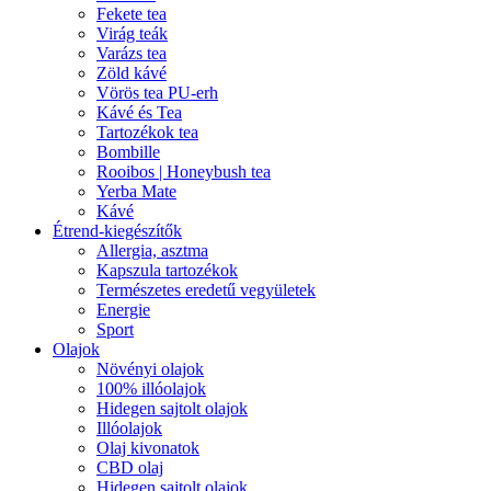
Fekete tea
Virág teák
Varázs tea
Zöld kávé
Vörös tea PU-erh
Kávé és Tea
Tartozékok tea
Bombille
Rooibos | Honeybush tea
Yerba Mate
Kávé
Étrend-kiegészítők
Allergia, asztma
Kapszula tartozékok
Természetes eredetű vegyületek
Energie
Sport
Olajok
Növényi olajok
100% illóolajok
Hidegen sajtolt olajok
Illóolajok
Olaj kivonatok
CBD olaj
Hidegen sajtolt olajok