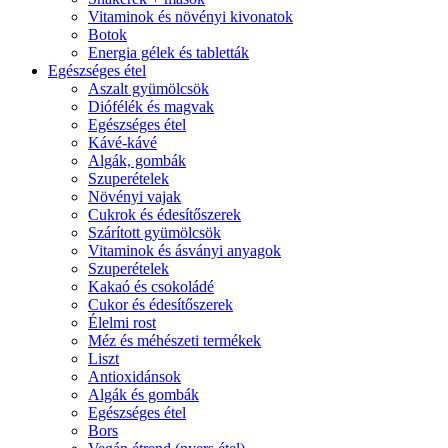
Vitaminok és növényi kivonatok
Botok
Energia gélek és tabletták
Egészséges étel
Aszalt gyümölcsök
Diófélék és magvak
Egészséges étel
Kávé-kávé
Algák, gombák
Szuperételek
Növényi vajak
Cukrok és édesítőszerek
Szárított gyümölcsök
Vitaminok és ásványi anyagok
Szuperételek
Kakaó és csokoládé
Cukor és édesítőszerek
Élelmi rost
Méz és méhészeti termékek
Liszt
Antioxidánsok
Algák és gombák
Egészséges étel
Bors