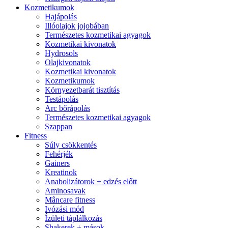
Kozmetikumok
Hajápolás
Illóolajok jojobában
Természetes kozmetikai agyagok
Kozmetikai kivonatok
Hydrosols
Olajkivonatok
Kozmetikai kivonatok
Kozmetikumok
Környezetbarát tisztítás
Testápolás
Arc bőrápolás
Természetes kozmetikai agyagok
Szappan
Fitness
Súly csökkentés
Fehérjék
Gainers
Kreatinok
Anabolizátorok + edzés előtt
Aminosavak
Mâncare fitness
Ivózási mód
Ízületi táplálkozás
Shakerek + mások