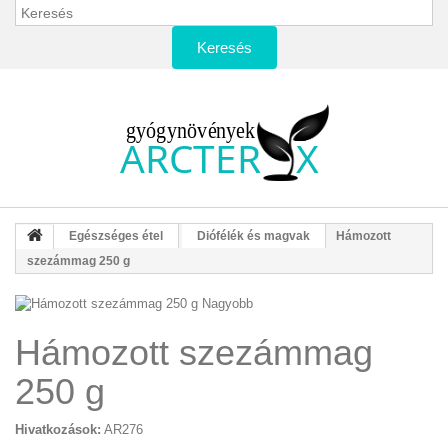
Keresés
Egészséges étel
Diófélék és magvak
Hámozott
szezámmag 250 g
Nagyobb
Hámozott szezámmag
250 g
Hivatkozások:
AR276