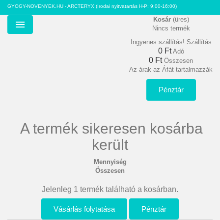
GYOGY-NOVENYEK.HU - ARCTERYX
(Irodai nyitvatartás H-P: 9:00-16:00)
Kosár
(üres)
Nincs termék
Menu
Ingyenes szállítás!
Szállítás
0 Ft‎
Adó
0 Ft‎
Összesen
Az árak az Áfát tartalmazzák
Pénztár
A termék sikeresen kosárba
került
Mennyiség
Összesen
Jelenleg 1 termék található a kosárban.
Vásárlás folytatása
Pénztár