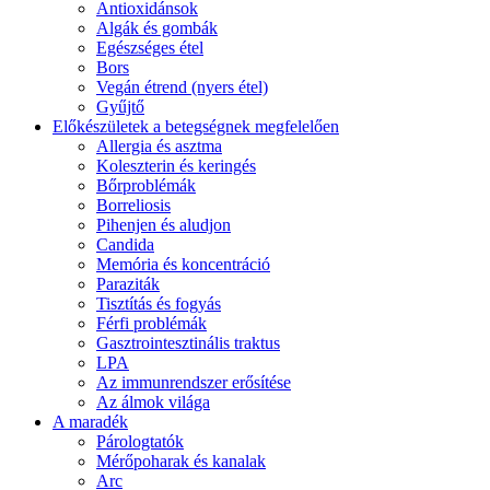
Antioxidánsok
Algák és gombák
Egészséges étel
Bors
Vegán étrend (nyers étel)
Gyűjtő
Előkészületek a betegségnek megfelelően
Allergia és asztma
Koleszterin és keringés
Bőrproblémák
Borreliosis
Pihenjen és aludjon
Candida
Memória és koncentráció
Paraziták
Tisztítás és fogyás
Férfi problémák
Gasztrointesztinális traktus
LPA
Az immunrendszer erősítése
Az álmok világa
A maradék
Párologtatók
Mérőpoharak és kanalak
Arc