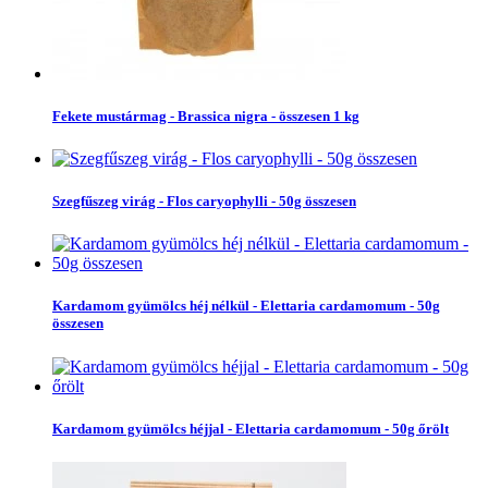
Fekete mustármag - Brassica nigra - összesen 1 kg
Szegfűszeg virág - Flos caryophylli - 50g összesen
Kardamom gyümölcs héj nélkül - Elettaria cardamomum - 50g
összesen
Kardamom gyümölcs héjjal - Elettaria cardamomum - 50g őrölt