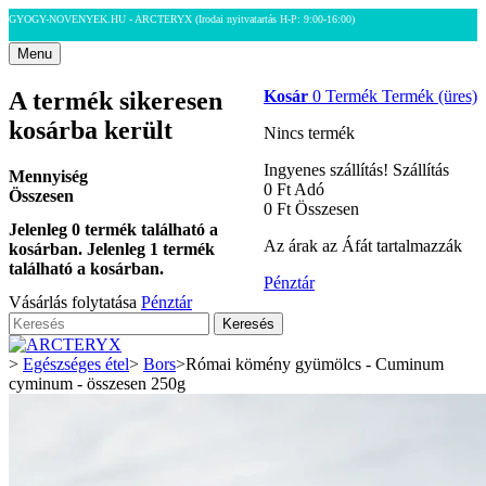
GYOGY-NOVENYEK.HU - ARCTERYX
(Irodai nyitvatartás H-P: 9:00-16:00)
Menu
A termék sikeresen
Kosár
0
Termék
Termék
(üres)
kosárba került
Nincs termék
Ingyenes szállítás!
Szállítás
Mennyiség
0 Ft‎
Adó
Összesen
0 Ft‎
Összesen
Jelenleg
0
termék található a
Az árak az Áfát tartalmazzák
kosárban.
Jelenleg 1 termék
található a kosárban.
Pénztár
Vásárlás folytatása
Pénztár
Keresés
>
Egészséges étel
>
Bors
>
Római kömény gyümölcs - Cuminum
cyminum - összesen 250g