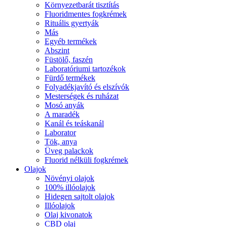
Környezetbarát tisztítás
Fluoridmentes fogkrémek
Rituális gyertyák
Más
Egyéb termékek
Abszint
Füstölő, faszén
Laboratóriumi tartozékok
Fürdő termékek
Folyadékjavító és elszívók
Mesterségek és ruházat
Mosó anyák
A maradék
Kanál és teáskanál
Laborator
Tök, anya
Üveg palackok
Fluorid nélküli fogkrémek
Olajok
Növényi olajok
100% illóolajok
Hidegen sajtolt olajok
Illóolajok
Olaj kivonatok
CBD olaj