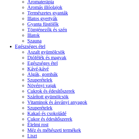
Aromaterápia
Aromás illóolajok
Természetes gyanták
Illatos gyertyák
Gyanta füstölők
Tömjénezők és szén
Illatok
Szauna
Egészséges étel
Aszalt gyümölcsök
Diófélék és magvak
Egészséges étel
Kávé-kávé
Algák, gombák
Szuperételek
Növényi vajak
Cukrok és édesítőszerek
Szárított gyümölcsök
Vitaminok és ásványi anyagok
Szuperételek
Kakaó és csokoládé
Cukor és édesítőszerek
Élelmi rost
Méz és méhészeti termékek
Liszt