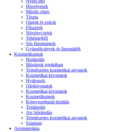
Nyers étel
Hüvelyesek
Müzlis chips
Tészta
Olajok és zsírok
Fűszerek
Növényi tejek
Tehéntejből
Sós finomságok
Gyümölcslevek és limonádék
Kozmetikumok
Hajápolás
Illóolajok jojobában
Természetes kozmetikai agyagok
Kozmetikai kivonatok
Hydrosols
Olajkivonatok
Kozmetikai kivonatok
Kozmetikumok
Környezetbarát tisztítás
Testápolás
Arc bőrápolás
Természetes kozmetikai agyagok
Szappan
Aromaterápia