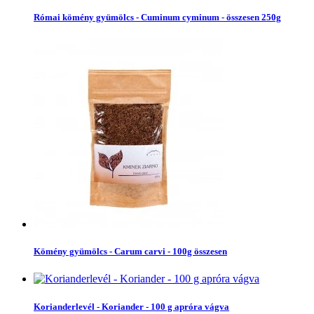
Római kömény gyümölcs - Cuminum cyminum - összesen 250g
Kömény gyümölcs - Carum carvi - 100g összesen
Korianderlevél - Koriander - 100 g apróra vágva