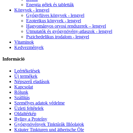
Energia gélek és tabletták
Könyvek - lengyel
Gyógyfüves könyvek - lengyel
Ezoterikus könyvek - lengyel
Hagyományos orvosi rendszerek – lengyel
Útmutatók és gyógynövény-atlaszok - lengyel
Pszichedelikus irodalom - lengyel
Vitaminok
Kedvezmények
Információ
Leértékelések
Új termékek
Népszerű eladások
Kapcsolat
Rólunk
Szállítás
Személyes adatok védelme
Üzleti feltételek
Oldaltérkép
Byliny a Proteíny
Gyógynövények Tinktúrák Illóolajok
Kräuter Tinkturen und ätherische Öle