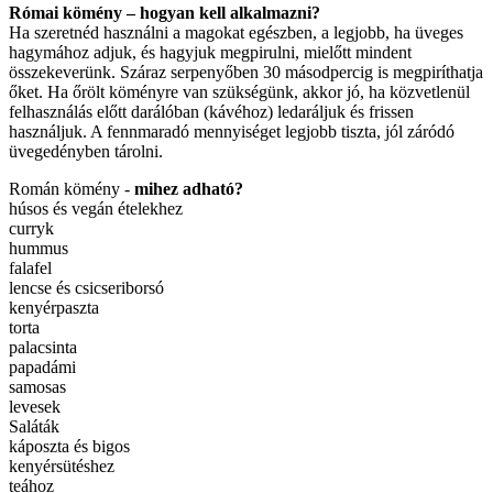
Római kömény – hogyan kell alkalmazni?
Ha szeretnéd használni a magokat egészben, a legjobb, ha üveges
hagymához adjuk, és hagyjuk megpirulni, mielőtt mindent
összekeverünk. Száraz serpenyőben 30 másodpercig is megpiríthatja
őket. Ha őrölt köményre van szükségünk, akkor jó, ha közvetlenül
felhasználás előtt darálóban (kávéhoz) ledaráljuk és frissen
használjuk. A fennmaradó mennyiséget legjobb tiszta, jól záródó
üvegedényben tárolni.
Román kömény -
mihez adható?
húsos és vegán ételekhez
curryk
hummus
falafel
lencse és csicseriborsó
kenyérpaszta
torta
palacsinta
papadámi
samosas
levesek
Saláták
káposzta és bigos
kenyérsütéshez
teához