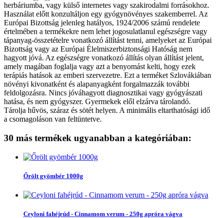
herbáriumba, vagy külső internetes vagy szakirodalmi forrásokhoz.
Használat előtt konzultáljon egy gyógynövényes szakemberrel. Az
Európai Bizottság jelenleg hatályos, 1924/2006 számú rendelete
értelmében a termékekre nem lehet jogosulatlanul egészségre vagy
tápanyag-összetételre vonatkozó állítást tenni, amelyeket az Európai
Bizottság vagy az Európai Élelmiszerbiztonsági Hatóság nem
hagyott jóvá. Az egészségre vonatkozó állítás olyan állítást jelent,
amely magában foglalja vagy azt a benyomást kelti, hogy ezek
terápiás hatások az emberi szervezetre. Ezt a terméket Szlovákiában
növényi kivonatként és alapanyagként forgalmazzák további
feldolgozásra. Nincs jóváhagyott diagnosztikai vagy gyógyászati
hatása, és nem gyógyszer. Gyermekek elől elzárva tárolandó.
Tárolja hűvös, száraz és sötét helyen. A minimális eltarthatósági idő
a csomagoláson van feltüntetve.
30 más termékek ugyanabban a kategóriában:
Őrölt gyömbér 1000g
Ceyloni fahéjrúd - Cinnamom verum - 250g apróra vágva