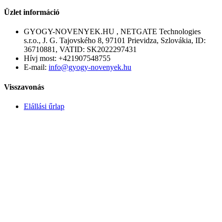
Üzlet információ
GYOGY-NOVENYEK.HU , NETGATE Technologies
s.r.o., J. G. Tajovského 8, 97101 Prievidza, Szlovákia, ID:
36710881, VATID: SK2022297431
Hívj most:
+421907548755
E-mail:
info@gyogy-novenyek.hu
Visszavonás
Elállási űrlap