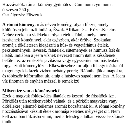
Hozzávalók: római kömény gyümölcs - Cuminum cyminum -
összesen 250 g
Osztályozás: Fűszerek
A római kömény
, más néven kömény, olyan fűszer, amely
különösen jellemző Indiára, Észak-Afrikára és a Közel-Keletre.
Nehéz ezeken a vidékeken olyan ételt találni, amelyet nem
ízesítenek köménnyel, akár egészben, akár őrölve. Szokatlan
aromája tökéletesen kiegészíti a hús- és vegetáriánus ételek,
péksütemények, levesek, falafelek, sütemények és humusz ízét és
illatát. Indiában a jeera víznek nevezett finom italt is készítenek
belőle - ez az emésztés javítására vagy egyszerűen aromás teaként
fogyasztott köményfőzet. Elkészítéséhez forraljon fel egy teáskanál
magot egy kis fazék vízben néhány percig. Ráönthetjük a magokra,
és többször felforralhatjuk, amíg a húsleves sápadt nem lesz. A Jeera
víz finoman és enyhén mézzel is remek ízű.
Milyen íze van a köménynek?
Ezek a magvak földes-édes illatúak és keserű, de frissítőek íze .
Pörkölés után törékenyebbé válnak, és a pörkölt magvakra vagy
diófélékre jellemző kellemes aromát bocsátanak ki. A római kömény
hozzáadásával készült ételek aromája keleties mélységet ölt. Nem
kell azonban túlzásba vinni, mert a felesleg a tálban visszataszítónak
tűnik.