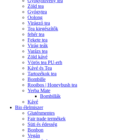
Gyógynövény tea
Zöld tea
Gyógytea
Oolong
Virágzó tea
Tea kiegészítők
fehér tea
Fekete tea
Virág teák
Varázs tea
Zöld kávé
Vörös tea PU-erh
Kávé és Tea
Tartozékok tea
Bombille
Rooibos | Honeybush tea
Yerba Mate
Bombillák
Kávé
Bio élelmiszer
Gluténmentes
Fair trade termékek
Süti és édesség
Bonbon
Vegán