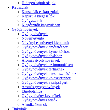
Hidegen sajtolt olajok
Kapszulák
Kapszulák és kapszulák
Kapszula kiegészítők
Gyógyszerek
Kiegészítők kapszulában
Gyógynövények
Gyógynövények
Növénygyűjtő
Növényi és növényi kivonatok
Gyógynövények emésztéshez
Gyógynövények Lyme-kórhoz
Gyógynövények alváshoz
Aromás gyógynövények
Gyógynövények az immunitásért
Gyógynövények férfiaknak
Gyógynövények a test tisztításához
Gyógynövények koleszterinhez
Gyógynövények a szépségért
Aromás gyógynövények
Etnobotanica
Gyógynövény keverékek
Gyógynövényes felsők
Afrodiziákumok
Tinktúrák