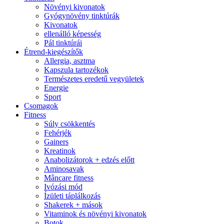
Növényi kivonatok
Gyógynövény tinktúrák
Kivonatok
ellenálló képesség
Pál tinktúrái
Étrend-kiegészítők
Allergia, asztma
Kapszula tartozékok
Természetes eredetű vegyületek
Energie
Sport
Csomagok
Fitness
Súly csökkentés
Fehérjék
Gainers
Kreatinok
Anabolizátorok + edzés előtt
Aminosavak
Mâncare fitness
Ivózási mód
Ízületi táplálkozás
Shakerek + mások
Vitaminok és növényi kivonatok
Botok