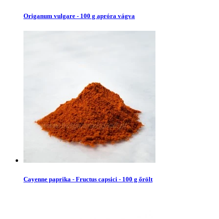
Origanum vulgare - 100 g apróra vágva
Cayenne paprika - Fructus capsici - 100 g őrölt