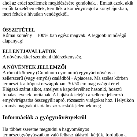
ahol az erdei szellemek megidézésére gondoltak. . Emiatt azok, akik
erdők közelében éltek, kerülték a köménymagot a konyhájukban,
mert féltek a hívatlan vendégektől.
ÖSSZETÉTEL
Római kömény – 100%-ban egész magvak. A legjobb minőségű
alapanyag!
ELLENTJAVALLATOK
A növényekkel szembeni túlérzékenység.
A NÖVÉNYEK JELLEMZŐI
A római kömény (Cuminum cyminum) egynyári növény a
zellerszerű (vagy ernyős) családból - Apiaceae. Ma széles körben
termesztik a trópusi országokban. 30-50 cm magasságot ér el.
Elágazó szárat alkot, amelyet a kaporlevélhez hasonló, hosszú
fonalas levelek borítanak. A hajtások tetején a zellerre jellemző
ernyővirágzatba összegyűlt apró, rózsaszín virágokat hoz. Helyükön
aromás magvakat tartalmazó zacskók jelennek meg.
Információk a gyógynövényekről
Ha többet szeretne megtudni a hagyományos
természetgyógyászatban való felhasználásról, kérjük, forduljon a