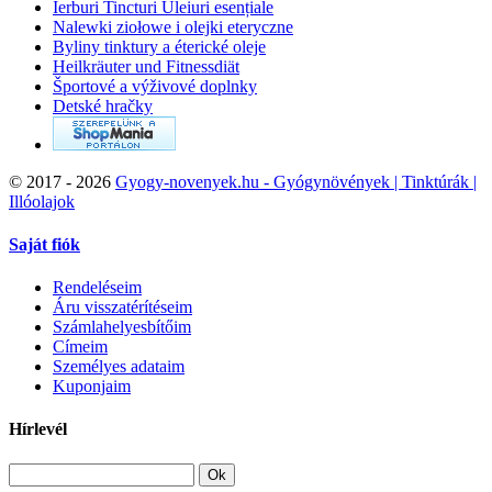
Ierburi Tincturi Uleiuri esențiale
Nalewki ziołowe i olejki eteryczne
Byliny tinktury a éterické oleje
Heilkräuter und Fitnessdiät
Športové a výživové doplnky
Detské hračky
©
2017 - 2026
Gyogy-novenyek.hu - Gyógynövények | Tinktúrák |
Illóolajok
Saját fiók
Rendeléseim
Áru visszatérítéseim
Számlahelyesbítőim
Címeim
Személyes adataim
Kuponjaim
Hírlevél
Ok