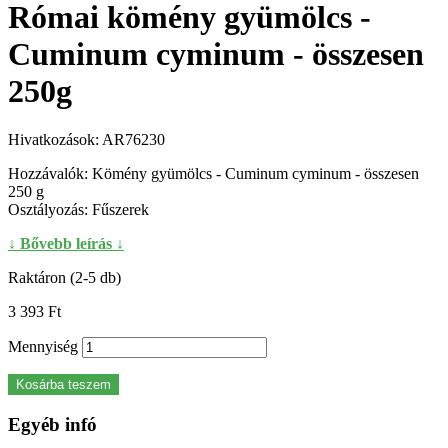
Római kömény gyümölcs -
Cuminum cyminum - összesen
250g
Hivatkozások:
AR76230
Hozzávalók: Kömény gyümölcs - Cuminum cyminum - összesen
250 g
Osztályozás: Fűszerek
↓ Bővebb leírás ↓
Raktáron (2-5 db)
3 393 Ft‎
Mennyiség
Kosárba teszem
Egyéb infó