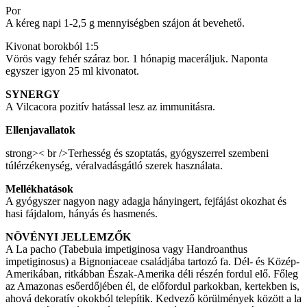
Por
A kéreg napi 1-2,5 g mennyiségben szájon át bevehető.
Kivonat borokból 1:5
Vörös vagy fehér száraz bor. 1 hónapig maceráljuk. Naponta
egyszer igyon 25 ml kivonatot.
SYNERGY
A Vilcacora pozitív hatással lesz az immunitásra.
Ellenjavallatok
strong>< br />Terhesség és szoptatás, gyógyszerrel szembeni
túlérzékenység, véralvadásgátló szerek használata.
Mellékhatások
A gyógyszer nagyon nagy adagja hányingert, fejfájást okozhat és
hasi fájdalom, hányás és hasmenés.
NÖVÉNYI JELLEMZŐK
A La pacho (Tabebuia impetiginosa vagy Handroanthus
impetiginosus) a Bignoniaceae családjába tartozó fa. Dél- és Közép-
Amerikában, ritkábban Észak-Amerika déli részén fordul elő. Főleg
az Amazonas esőerdőjében él, de előfordul parkokban, kertekben is,
ahová dekoratív okokból telepítik. Kedvező körülmények között a la