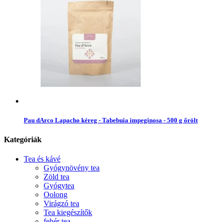
Pau dArco Lapacho kéreg - Tabebuia impeginosa - 500 g őrölt
Kategóriák
Tea és kávé
Gyógynövény tea
Zöld tea
Gyógytea
Oolong
Virágzó tea
Tea kiegészítők
fehér tea