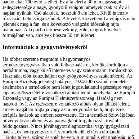
pacho akár 700 évig is élhet. Ez a fa eléri a 30 m magasságot.
Jellegzetessége a nagy, gyönyörű virágok, amelyek csak az év 21
napján nyílnak. Cső alakúak, hosszuk 8 cm lehet. Kívül intenzív
rózsaszín, belül sárga színűek. A levelek közvetlenül a virágzás után
jelennek meg a fán, és a következő virágzási időszakig rajta
maradnak. A la pacho termése vékony, zöld, magos hüvelyek
formájában van, amelyek hossza 50 cm is lehet.
Információk a gyógynövényekről
Ha többet szeretne megtudni a hagyományos
természetgyógyászatban való felhasználásról, kérjük, forduljon a
herbáriumba, vagy külső internetes vagy szakirodalmi forrásokhoz.
Használat előtt konzultáljon egy gyógynövényes szakemberrel. Az
Európai Bizottság jelenleg hatályos, 1924/2006 számú rendelete
értelmében a termékekre nem lehet jogosulatlanul egészségre vagy
tápanyag-összetételre vonatkozó állítást tenni, amelyeket az Európai
Bizottság vagy az Európai Élelmiszerbiztonsági Hatóság nem
hagyott jóvá. Az egészségre vonatkozó állítás olyan állítást jelent,
amely magában foglalja vagy azt a benyomást kelti, hogy ezek
terápiás hatások az emberi szervezetre. Ezt a terméket Szlovákiában
növényi kivonatként és alapanyagként forgalmazzák további
feldolgozásra. Nincs jóváhagyott diagnosztikai vagy gyógyászati
hatása, és nem gyógyszer. Gyermekek elől elzárva tárolandó.
Tárolja hűvös, száraz és sötét helyen. A minimális eltarthatósági idő