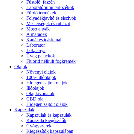
Füstölő, faszén
Laboratóriumi tartozékok
Fürdő termékek
Folyadékjavító és elszívók
Mesterségek és ruházat
Mosó anyák
A maradék
Kanál és teáskanál
Laborator
Tök, anya
Üveg palackok
Fluorid nélküli fogkrémek
Olajok
Növényi olajok
100% illóolajok
Hidegen sajtolt olajok
Illóolajok
Olaj kivonatok
CBD olaj
Hidegen sajtolt olajok
Kapszulák
Kapszulák és kapszulák
Kapszula kiegészítők
Gyógyszerek
Kiegészítők kapszulában