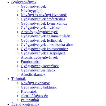
Gyógynövények
Gyógynövények
Növénygyűjtő
Növényi és növényi kivonatok
Gyógynövények emésztéshez
Gyógynövények Lyme-kórhoz
Gyógynövények alváshoz
Aromás gyógynövények
Gyógynövények az immunitásért
Gyógynövények férfiaknak
Gyógynövények a test tisztításához
Gyógynövények koleszterinhez
Gyógynövények a szépségért
Aromás gyógynövények
Etnobotanica
Gyógynövény keverékek
Gyógynövényes felsők
Afrodiziákumok
Tinktúrák
Növényi kivonatok
Gyógynövény tinktúrák
Kivonatok
ellenálló képesség
Pál tinktúrái
Étrend-kiegészítők