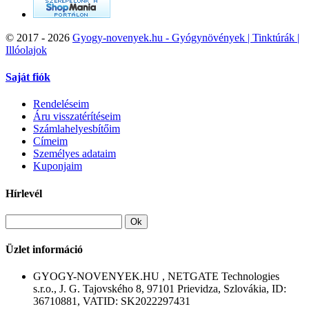
©
2017 - 2026
Gyogy-novenyek.hu - Gyógynövények | Tinktúrák |
Illóolajok
Saját fiók
Rendeléseim
Áru visszatérítéseim
Számlahelyesbítőim
Címeim
Személyes adataim
Kuponjaim
Hírlevél
Ok
Üzlet információ
GYOGY-NOVENYEK.HU , NETGATE Technologies
s.r.o., J. G. Tajovského 8, 97101 Prievidza, Szlovákia, ID:
36710881, VATID: SK2022297431