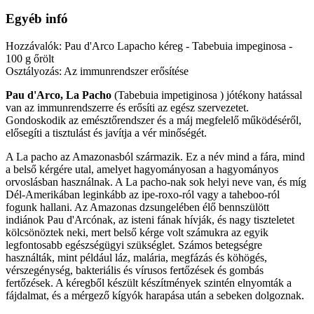
Egyéb infó
Hozzávalók: Pau d'Arco Lapacho kéreg - Tabebuia impeginosa -
100 g őrölt
Osztályozás: Az immunrendszer erősítése
Pau d'Arco, La Pacho
(Tabebuia impetiginosa ) jótékony hatással
van az immunrendszerre és erősíti az egész szervezetet.
Gondoskodik az emésztőrendszer és a máj megfelelő működéséről,
elősegíti a tisztulást és javítja a vér minőségét.
A La pacho az Amazonasból származik. Ez a név mind a fára, mind
a belső kérgére utal, amelyet hagyományosan a hagyományos
orvoslásban használnak. A La pacho-nak sok helyi neve van, és míg
Dél-Amerikában leginkább az ipe-roxo-ról vagy a taheboo-ról
fogunk hallani. Az Amazonas dzsungelében élő bennszülött
indiánok Pau d'Arcónak, az isteni fának hívják, és nagy tiszteletet
kölcsönöztek neki, mert belső kérge volt számukra az egyik
legfontosabb egészségügyi szükséglet. Számos betegségre
használták, mint például láz, malária, megfázás és köhögés,
vérszegénység, bakteriális és vírusos fertőzések és gombás
fertőzések. A kéregből készült készítmények szintén elnyomták a
fájdalmat, és a mérgező kígyók harapása után a sebeken dolgoznak.