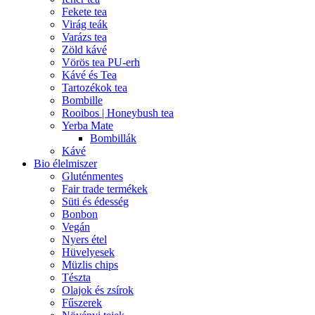
Fekete tea
Virág teák
Varázs tea
Zöld kávé
Vörös tea PU-erh
Kávé és Tea
Tartozékok tea
Bombille
Rooibos | Honeybush tea
Yerba Mate
Bombillák
Kávé
Bio élelmiszer
Gluténmentes
Fair trade termékek
Süti és édesség
Bonbon
Vegán
Nyers étel
Hüvelyesek
Müzlis chips
Tészta
Olajok és zsírok
Fűszerek