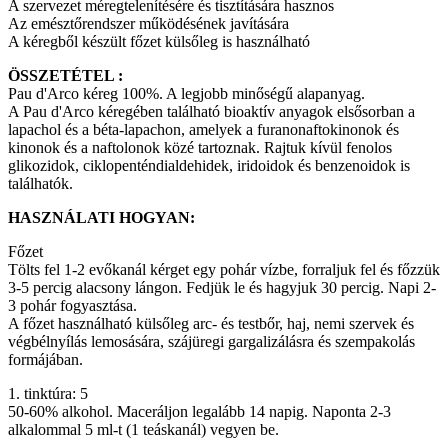
A szervezet méregtelenítésére és tisztítására hasznos
Az emésztőrendszer működésének javítására
A kéregből készült főzet külsőleg is használható
ÖSSZETÉTEL :
Pau d'Arco kéreg 100%. A legjobb minőségű alapanyag.
A Pau d'Arco kéregében található bioaktív anyagok elsősorban a
lapachol és a béta-lapachon, amelyek a furanonaftokinonok és
kinonok és a naftolonok közé tartoznak. Rajtuk kívül fenolos
glikozidok, ciklopenténdialdehidek, iridoidok és benzenoidok is
találhatók.
HASZNÁLATI HOGYAN:
Főzet
Tölts fel 1-2 evőkanál kérget egy pohár vízbe, forraljuk fel és főzzük
3-5 percig alacsony lángon. Fedjük le és hagyjuk 30 percig. Napi 2-
3 pohár fogyasztása.
A főzet használható külsőleg arc- és testbőr, haj, nemi szervek és
végbélnyílás lemosására, szájüregi gargalizálásra és szempakolás
formájában.
1. tinktúra: 5
50-60% alkohol. Maceráljon legalább 14 napig. Naponta 2-3
alkalommal 5 ml-t (1 teáskanál) vegyen be.