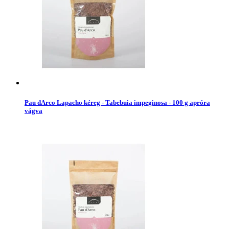
Pau dArco Lapacho kéreg - Tabebuia impeginosa - 100 g apróra
vágva