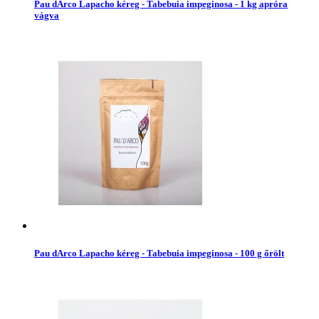
Pau dArco Lapacho kéreg - Tabebuia impeginosa - 1 kg apróra
vágva
Pau dArco Lapacho kéreg - Tabebuia impeginosa - 100 g őrölt