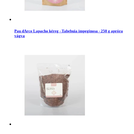
Pau dArco Lapacho kéreg - Tabebuia impeginosa - 250 g apróra
vágva