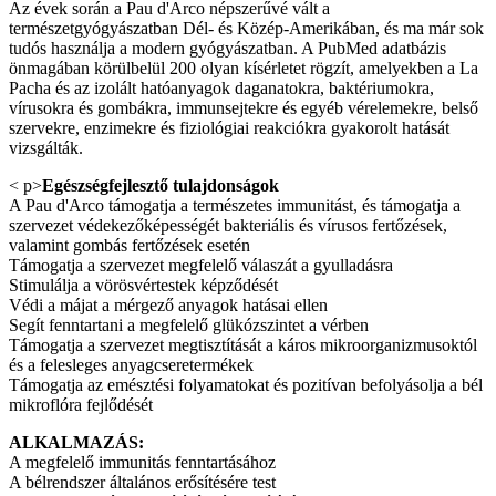
Az évek során a Pau d'Arco népszerűvé vált a
természetgyógyászatban Dél- és Közép-Amerikában, és ma már sok
tudós használja a modern gyógyászatban. A PubMed adatbázis
önmagában körülbelül 200 olyan kísérletet rögzít, amelyekben a La
Pacha és az izolált hatóanyagok daganatokra, baktériumokra,
vírusokra és gombákra, immunsejtekre és egyéb vérelemekre, belső
szervekre, enzimekre és fiziológiai reakciókra gyakorolt hatását
vizsgálták.
< p>
Egészségfejlesztő tulajdonságok
A Pau d'Arco támogatja a természetes immunitást, és támogatja a
szervezet védekezőképességét bakteriális és vírusos fertőzések,
valamint gombás fertőzések esetén
Támogatja a szervezet megfelelő válaszát a gyulladásra
Stimulálja a vörösvértestek képződését
Védi a májat a mérgező anyagok hatásai ellen
Segít fenntartani a megfelelő glükózszintet a vérben
Támogatja a szervezet megtisztítását a káros mikroorganizmusoktól
és a felesleges anyagcseretermékek
Támogatja az emésztési folyamatokat és pozitívan befolyásolja a bél
mikroflóra fejlődését
ALKALMAZÁS:
A megfelelő immunitás fenntartásához
A bélrendszer általános erősítésére test