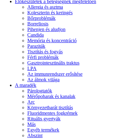
Előkészületek a betegségnek megfelelően
Allergia és asztma
Koleszterin és keringés
Bőrproblémák
Borreliosis
Pihenjen és aludjon
Candida
Memória és koncentráció
Paraziták
Tisztítás és fogyás
Férfi problémák
Gasztrointesztinális traktus
LPA
Az immunrendszer erősítése
Az álmok világa
A maradék
Párologtatók
Mérőpoharak és kanalak
Arc
Környezetbarát tisztítás
Fluoridmentes fogkrémek
Rituális gyertyák
Más
Egyéb termékek
Abszint