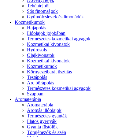
Növényi tejek
Tehéntejből
Sós finomságok
Gyümölcslevek és limonádék
Kozmetikumok
Hajápolás
Illóolajok jojobában
Természetes kozmetikai agyagok
Kozmetikai kivonatok
Hydrosols
Olajkivonatok
Kozmetikai kivonatok
Kozmetikumok
Környezetbarát tisztítás
Testápolás
Arc bőrápolás
Természetes kozmetikai agyagok
Szappan
Aromaterápia
Aromaterápia
Aromás illóolajok
Természetes gyanták
Illatos gyertyák
Gyanta füstölők
Tömjénezők és szén