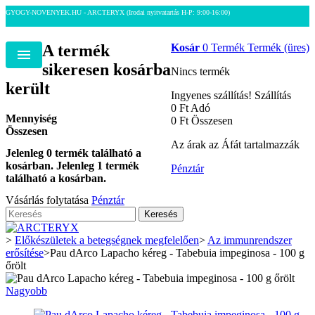
GYOGY-NOVENYEK.HU - ARCTERYX
(Irodai nyitvatartás H-P: 9:00-16:00)
A termék
Kosár
0
Termék
Termék
(üres)
Menu
sikeresen kosárba
Nincs termék
került
Ingyenes szállítás!
Szállítás
0 Ft‎
Adó
Mennyiség
0 Ft‎
Összesen
Összesen
Az árak az Áfát tartalmazzák
Jelenleg
0
termék található a
kosárban.
Jelenleg 1 termék
Pénztár
található a kosárban.
Vásárlás folytatása
Pénztár
Keresés
>
Előkészületek a betegségnek megfelelően
>
Az immunrendszer
erősítése
>
Pau dArco Lapacho kéreg - Tabebuia impeginosa - 100 g
őrölt
Nagyobb