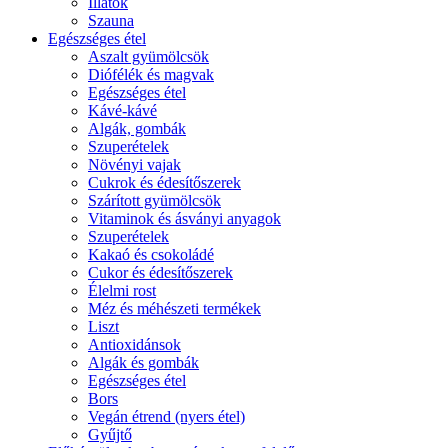
Illatok
Szauna
Egészséges étel
Aszalt gyümölcsök
Diófélék és magvak
Egészséges étel
Kávé-kávé
Algák, gombák
Szuperételek
Növényi vajak
Cukrok és édesítőszerek
Szárított gyümölcsök
Vitaminok és ásványi anyagok
Szuperételek
Kakaó és csokoládé
Cukor és édesítőszerek
Élelmi rost
Méz és méhészeti termékek
Liszt
Antioxidánsok
Algák és gombák
Egészséges étel
Bors
Vegán étrend (nyers étel)
Gyűjtő