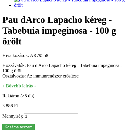
Pau dArco Lapacho kéreg -
Tabebuia impeginosa - 100 g
őrölt
Hivatkozások:
AR79558
Hozzávalók: Pau d'Arco Lapacho kéreg - Tabebuia impeginosa -
100 g őrölt
Osztályozás: Az immunrendszer erősítése
↓ Bővebb leírás ↓
Raktáron (>5 db)
3 886 Ft‎
Mennyiség
Kosárba teszem