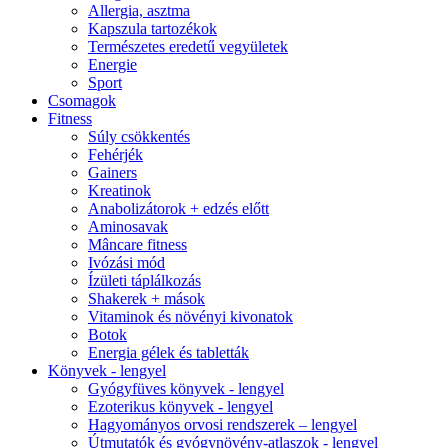
Allergia, asztma
Kapszula tartozékok
Természetes eredetű vegyületek
Energie
Sport
Csomagok
Fitness
Súly csökkentés
Fehérjék
Gainers
Kreatinok
Anabolizátorok + edzés előtt
Aminosavak
Mâncare fitness
Ivózási mód
Ízületi táplálkozás
Shakerek + mások
Vitaminok és növényi kivonatok
Botok
Energia gélek és tabletták
Könyvek - lengyel
Gyógyfüves könyvek - lengyel
Ezoterikus könyvek - lengyel
Hagyományos orvosi rendszerek – lengyel
Útmutatók és gyógynövény-atlaszok - lengyel