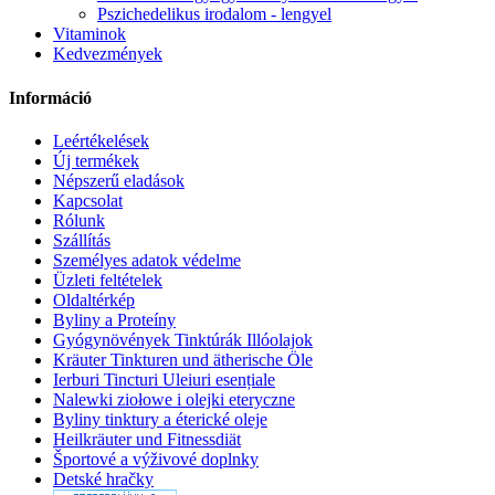
Pszichedelikus irodalom - lengyel
Vitaminok
Kedvezmények
Információ
Leértékelések
Új termékek
Népszerű eladások
Kapcsolat
Rólunk
Szállítás
Személyes adatok védelme
Üzleti feltételek
Oldaltérkép
Byliny a Proteíny
Gyógynövények Tinktúrák Illóolajok
Kräuter Tinkturen und ätherische Öle
Ierburi Tincturi Uleiuri esențiale
Nalewki ziołowe i olejki eteryczne
Byliny tinktury a éterické oleje
Heilkräuter und Fitnessdiät
Športové a výživové doplnky
Detské hračky