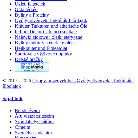
Üzleti feltételek
Oldaltérkép
Byliny a Proteíny
Gyógynövények Tinktúrák Illóolajok
Kräuter Tinkturen und ätherische Öle
Ierburi Tincturi Uleiuri esențiale
Nalewki ziołowe i olejki eteryczne
Byliny tinktury a éterické oleje
Heilkräuter und Fitnessdiät
Športové a výživové doplnky
Detské hračky
©
2017 - 2026
Gyogy-novenyek.hu - Gyógynövények | Tinktúrák |
Illóolajok
Saját fiók
Rendeléseim
Áru visszatérítéseim
Számlahelyesbítőim
Címeim
Személyes adataim