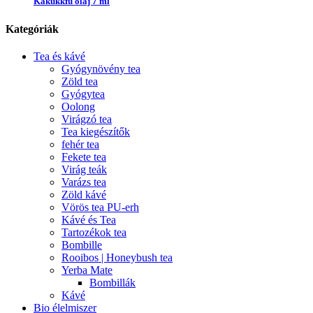
Kakukkfű olaj 7 ml
Kategóriák
Tea és kávé
Gyógynövény tea
Zöld tea
Gyógytea
Oolong
Virágzó tea
Tea kiegészítők
fehér tea
Fekete tea
Virág teák
Varázs tea
Zöld kávé
Vörös tea PU-erh
Kávé és Tea
Tartozékok tea
Bombille
Rooibos | Honeybush tea
Yerba Mate
Bombillák
Kávé
Bio élelmiszer