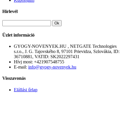
Kuponjaim
Hírlevél
Ok
Üzlet információ
GYOGY-NOVENYEK.HU , NETGATE Technologies
s.r.o., J. G. Tajovského 8, 97101 Prievidza, Szlovákia, ID:
36710881, VATID: SK2022297431
Hívj most:
+421907548755
E-mail:
info@gyogy-novenyek.hu
Visszavonás
Elállási űrlap