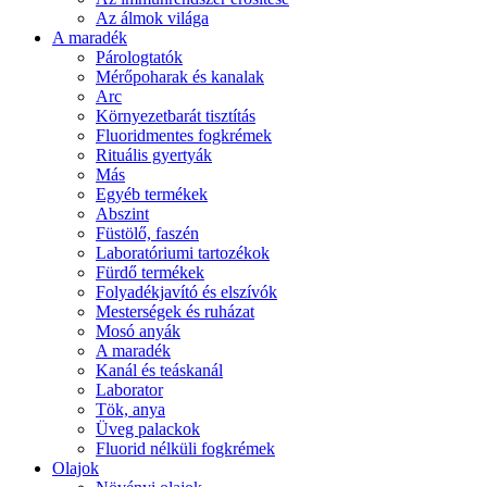
Az álmok világa
A maradék
Párologtatók
Mérőpoharak és kanalak
Arc
Környezetbarát tisztítás
Fluoridmentes fogkrémek
Rituális gyertyák
Más
Egyéb termékek
Abszint
Füstölő, faszén
Laboratóriumi tartozékok
Fürdő termékek
Folyadékjavító és elszívók
Mesterségek és ruházat
Mosó anyák
A maradék
Kanál és teáskanál
Laborator
Tök, anya
Üveg palackok
Fluorid nélküli fogkrémek
Olajok