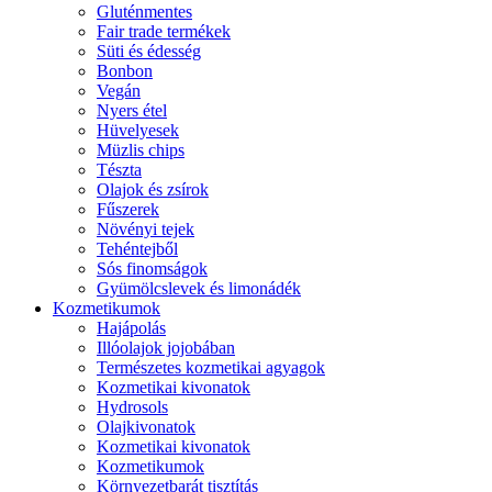
Gluténmentes
Fair trade termékek
Süti és édesség
Bonbon
Vegán
Nyers étel
Hüvelyesek
Müzlis chips
Tészta
Olajok és zsírok
Fűszerek
Növényi tejek
Tehéntejből
Sós finomságok
Gyümölcslevek és limonádék
Kozmetikumok
Hajápolás
Illóolajok jojobában
Természetes kozmetikai agyagok
Kozmetikai kivonatok
Hydrosols
Olajkivonatok
Kozmetikai kivonatok
Kozmetikumok
Környezetbarát tisztítás