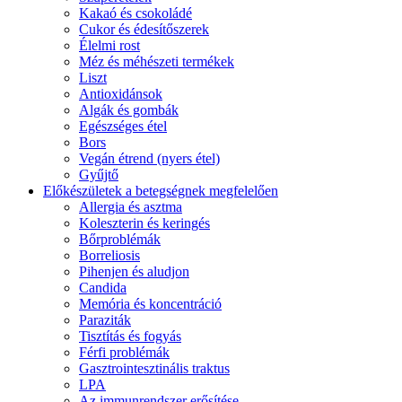
Kakaó és csokoládé
Cukor és édesítőszerek
Élelmi rost
Méz és méhészeti termékek
Liszt
Antioxidánsok
Algák és gombák
Egészséges étel
Bors
Vegán étrend (nyers étel)
Gyűjtő
Előkészületek a betegségnek megfelelően
Allergia és asztma
Koleszterin és keringés
Bőrproblémák
Borreliosis
Pihenjen és aludjon
Candida
Memória és koncentráció
Paraziták
Tisztítás és fogyás
Férfi problémák
Gasztrointesztinális traktus
LPA
Az immunrendszer erősítése