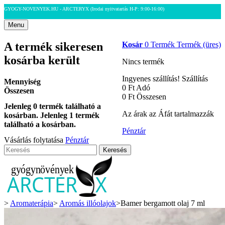
GYOGY-NOVENYEK.HU - ARCTERYX
(Irodai nyitvatartás H-P: 9:00-16:00)
Menu
A termék sikeresen
Kosár
0
Termék
Termék
(üres)
kosárba került
Nincs termék
Ingyenes szállítás!
Szállítás
Mennyiség
0 Ft‎
Adó
Összesen
0 Ft‎
Összesen
Jelenleg
0
termék található a
Az árak az Áfát tartalmazzák
kosárban.
Jelenleg 1 termék
található a kosárban.
Pénztár
Vásárlás folytatása
Pénztár
Keresés
>
Aromaterápia
>
Aromás illóolajok
>
Bamer bergamott olaj 7 ml