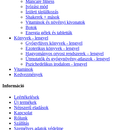
Mâncare fitness
Ivózási mód
Ízületi táplálkozás
Shakerek + mások
Vitaminok és növényi kivonatok
Botok
Energia gélek és tabletták
Könyvek - lengyel
Gyógyfüves könyvek - lengyel
Ezoterikus könyvek - lengyel
Hagyományos orvosi rendszerek – lengyel
Útmutatók és gyógynövény-atlaszok - lengyel
Pszichedelikus irodalom - lengyel
Vitaminok
Kedvezmények
Információ
Leértékelések
Új termékek
Népszerű eladások
Kapcsolat
Rólunk
Szállítás
Személyes adatok védelme