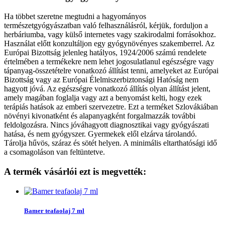
Ha többet szeretne megtudni a hagyományos
természetgyógyászatban való felhasználásról, kérjük, forduljon a
herbáriumba, vagy külső internetes vagy szakirodalmi forrásokhoz.
Használat előtt konzultáljon egy gyógynövényes szakemberrel. Az
Európai Bizottság jelenleg hatályos, 1924/2006 számú rendelete
értelmében a termékekre nem lehet jogosulatlanul egészségre vagy
tápanyag-összetételre vonatkozó állítást tenni, amelyeket az Európai
Bizottság vagy az Európai Élelmiszerbiztonsági Hatóság nem
hagyott jóvá. Az egészségre vonatkozó állítás olyan állítást jelent,
amely magában foglalja vagy azt a benyomást kelti, hogy ezek
terápiás hatások az emberi szervezetre. Ezt a terméket Szlovákiában
növényi kivonatként és alapanyagként forgalmazzák további
feldolgozásra. Nincs jóváhagyott diagnosztikai vagy gyógyászati
hatása, és nem gyógyszer. Gyermekek elől elzárva tárolandó.
Tárolja hűvös, száraz és sötét helyen. A minimális eltarthatósági idő
a csomagoláson van feltüntetve.
A termék vásárlói ezt is megvették:
Bamer teafaolaj 7 ml