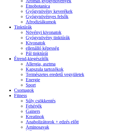
Aromás gyógynövények
Etnobotanica
Gyógynövény keverékek
Gyógynövényes felsők
Afrodiziákumok
Tinktúrák
Növényi kivonatok
Gyógynövény tinktúrák
Kivonatok
ellenálló képesség
Pál tinktúrái
Étrend-kiegészítők
Allergia, asztma
Kapszula tartozékok
Természetes eredetű vegyületek
Energie
Sport
Csomagok
Fitness
Súly csökkentés
Fehérjék
Gainers
Kreatinok
Anabolizátorok + edzés előtt
Aminosavak