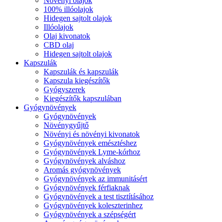
Növényi olajok
100% illóolajok
Hidegen sajtolt olajok
Illóolajok
Olaj kivonatok
CBD olaj
Hidegen sajtolt olajok
Kapszulák
Kapszulák és kapszulák
Kapszula kiegészítők
Gyógyszerek
Kiegészítők kapszulában
Gyógynövények
Gyógynövények
Növénygyűjtő
Növényi és növényi kivonatok
Gyógynövények emésztéshez
Gyógynövények Lyme-kórhoz
Gyógynövények alváshoz
Aromás gyógynövények
Gyógynövények az immunitásért
Gyógynövények férfiaknak
Gyógynövények a test tisztításához
Gyógynövények koleszterinhez
Gyógynövények a szépségért