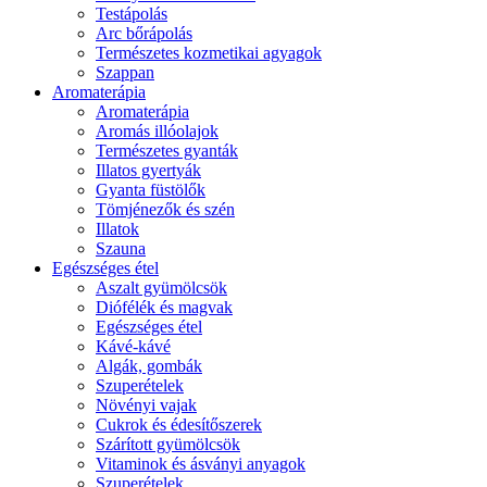
Testápolás
Arc bőrápolás
Természetes kozmetikai agyagok
Szappan
Aromaterápia
Aromaterápia
Aromás illóolajok
Természetes gyanták
Illatos gyertyák
Gyanta füstölők
Tömjénezők és szén
Illatok
Szauna
Egészséges étel
Aszalt gyümölcsök
Diófélék és magvak
Egészséges étel
Kávé-kávé
Algák, gombák
Szuperételek
Növényi vajak
Cukrok és édesítőszerek
Szárított gyümölcsök
Vitaminok és ásványi anyagok
Szuperételek